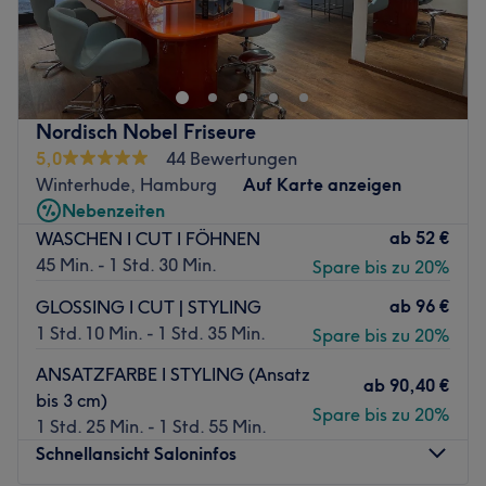
Lust auf tolle Haarschnitte und moderne Farben? Komm
im Salon Happy Friseur in Hamburg-Rahlstedt vorbei und
suche dir aus dem vielfältigen Angebot das Passende für
dich heraus.
Nächste öffentliche Verkehrsmittel:
Nordisch Nobel Friseure
5,0
44 Bewertungen
Der Bahnhof Hamburg-Rahlstedt, mit Zug- und
Winterhude, Hamburg
Auf Karte anzeigen
Busverbindungen, ist direkt gegenüber vom Salon.
Nebenzeiten
Das Team:
ab
52 €
WASCHEN I CUT I FÖHNEN
Das Dream-Team hat sein Hobby zum Beruf gemacht und
45 Min. - 1 Std. 30 Min.
Spare bis zu 20%
steckt sein ganzes Herzblut in die Arbeit. Hier wird
ab
96 €
GLOSSING I CUT | STYLING
Deutsch, Englisch und Türkisch gesprochen.
1 Std. 10 Min. - 1 Std. 35 Min.
Spare bis zu 20%
Was uns an dem Salon gefällt:
ANSATZFARBE I STYLING (Ansatz
Atmosphäre: Sauber, modern, freundlich.
ab
90,40 €
bis 3 cm)
Expertise: Haarpflege.
Spare bis zu 20%
1 Std. 25 Min. - 1 Std. 55 Min.
Extras: Kostenlose Getränke, kostenloses, Haustiere
Schnellansicht Saloninfos
erlaubt, kinderfreundlich, klimatisiert, barrierefrei.