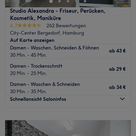
die passende Farbe für dich gefunden!
Studio Alexandra - Friseur, Perücken,
Nächste öffentliche Verkehrsmittel:
Kosmetik, Maniküre
4,7
262 Bewertungen
Öffentliche Verkehrsmittel (Bus) und kostenpflichtige
City-Center Bergedorf, Hamburg
Parkplätze in der Nähe.
Auf Karte anzeigen
Das Team:
Damen - Waschen, Schneiden & Föhnen
ab
43 €
Das Dream-Team haben ihr Hobby zum Beruf gemacht
30 Min. - 45 Min.
und stecken ihr ganzes Herzblut in die Arbeit.
Damen - Trockenschnitt
Was uns an dem Salon gefällt:
ab
29 €
20 Min. - 25 Min.
Atmosphäre: moderner und stylischer Salon.
Expertise: Menscare, Ladiescare Hair & Beautycare.
Damen - Waschen & Schneiden
ab
34 €
Extras: sehr gute Lage an der Hamburg Universität!
30 Min. - 35 Min.
Schnellansicht Saloninfos
Zurück zur Salonansicht
Montag
09:00
–
18:00
Dienstag
09:00
–
18:00
Mittwoch
Geschlossen