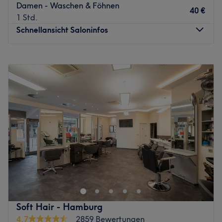
Damen - Waschen & Föhnen
40 €
1 Std.
Schnellansicht Saloninfos
Montag
09:00
–
20:00
Dienstag
09:00
–
20:00
Mittwoch
09:00
–
20:00
Donnerstag
09:00
–
20:00
Freitag
09:00
–
20:00
Samstag
09:00
–
20:00
Sonntag
Geschlossen
Willkommen bei Alfa Friseur Damen & Herren in
Hamburg. In diesem Friseursalon erwarten dich
erstklassige Behandlungen mit hochwertigen Produkten
rund um die Haarpflege. Überzeuge dich selbst und
buche deinen Termin direkt und unkompliziert über die
Soft Hair - Hamburg
Treatwell-App mit sofortiger Buchungsbestätigung.
4,7
2859 Bewertungen