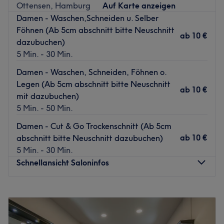
Nächste öffentliche Verkehrsmittel:
Ottensen, Hamburg
Auf Karte anzeigen
Die Haltestelle Elstorf Kirche ist nur wenige Gehminuten
Damen - Waschen,Schneiden u. Selber
entfernt.
Föhnen (Ab 5cm abschnitt bitte Neuschnitt
ab
10 €
dazubuchen)
Das Team:
5 Min. - 30 Min.
Es ist ei
Damen - Waschen, Schneiden, Föhnen o.
Was uns an dem Salon gefällt:
Legen (Ab 5cm abschnitt bitte Neuschnitt
Atmosphäre: Modern, hell, freundlich.
ab
10 €
mit dazubuchen)
Expertise: Colorationen & Haarschnitte.
5 Min. - 50 Min.
Extras: Kostenlose Parkplätze.
Zurück zur Salonansicht
Damen - Cut & Go Trockenschnitt (Ab 5cm
ab
10 €
abschnitt bitte Neuschnitt dazubuchen)
5 Min. - 30 Min.
Schnellansicht Saloninfos
Montag
Geschlossen
Dienstag
09:00
–
18:00
Mittwoch
09:00
–
19:00