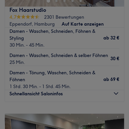
Bei Goldene Schere wird sich viel Zeit für dich und dein
Haar genommen. Die Profis gehen auf deinen Typ ein,
Fox Haarstudio
damit ein idealer Schnitt oder eine passende Haarfarbe
4,7
2301 Bewertungen
für dich gewählt wird. Mit ihrer Leidenschaft für den
Eppendorf, Hamburg
Auf Karte anzeigen
Beruf und ihrer Expertise sorgt das Team dann für eine
Damen - Waschen, Schneiden, Föhnen &
optimale Umsetzung. Das Ziel der Behandlung ist es, dich
ab
32 €
Styling
zum Strahlen zu bringen! Komm vorbei und lass dich
30 Min. - 45 Min.
verwöhnen. Du wirst es garantiert nicht bereuen!
Damen - Waschen, Schneiden & selber Föhnen
30 €
Zurück zur Salonansicht
25 Min.
Damen - Tönung, Waschen, Schneiden &
ab
69 €
Föhnen
1 Std. 30 Min. - 1 Std. 45 Min.
Schnellansicht Saloninfos
Montag
Geschlossen
Dienstag
09:00
–
19:00
Mittwoch
09:00
–
19:00