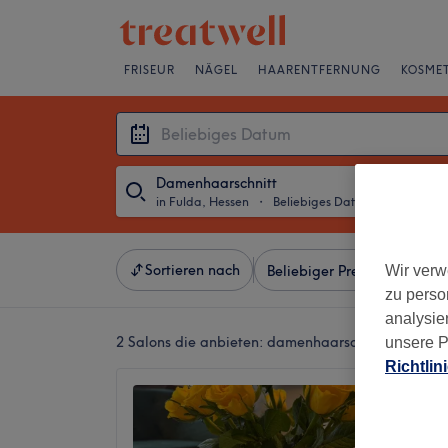
FRISEUR
NÄGEL
HAARENTFERNUNG
KOSMET
Damenhaarschnitt
in Fulda, Hessen
・
Beliebiges Datum
Sortieren nach
Wir verw
Beliebiger Preis
Besonde
zu perso
analysie
2 Salons die anbieten:
damenhaarschnitt in Fulda
unsere P
Richtlin
HOME O
in Fuld
4,8