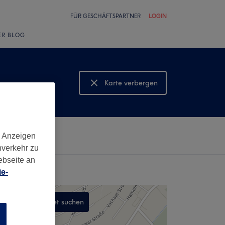
FÜR GESCHÄFTSPARTNER
LOGIN
ER BLOG
Karte verbergen
Karte anzeigen
d Anzeigen
nverkehr zu
ebseite an
e-
In diesem Gebiet suchen
n
,