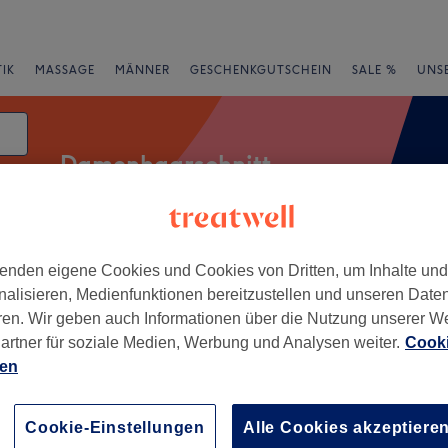
IK
MASSAGE
MÄNNER
GESCHENKGUTSCHEIN
SALE %
UNS
Damenhaarschnitt
enden eigene Cookies und Cookies von Dritten, um Inhalte un
rheiten
Salons
Expressangebote
Bewertung
nalisieren, Medienfunktionen bereitzustellen und unseren Date
ren. Wir geben auch Informationen über die Nutzung unserer W
, Hessen
artner für soziale Medien, Werbung und Analysen weiter.
Cooki
ien
+
F HAIR. Friseursalon
a.
−
Cookie-Einstellungen
Alle Cookies akzeptiere
125 Bewertungen