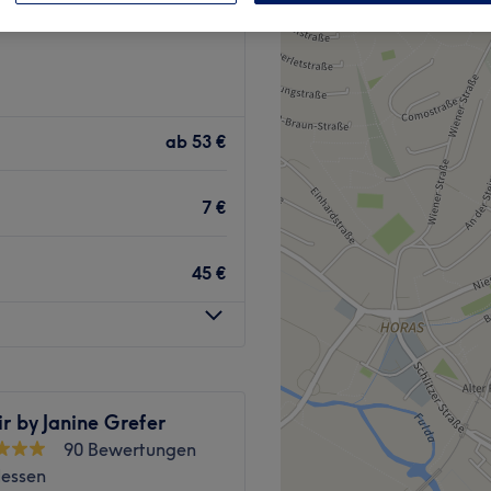
Hessen
ab
53 €
7 €
45 €
r by Janine Grefer
90 Bewertungen
Hessen