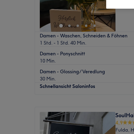
Fulda, 
Damen - Waschen, Schneiden & Föhnen
1 Std. - 1 Std. 40 Min.
Damen - Ponyschnitt
10 Min.
Damen - Glossing/ Veredlung
30 Min.
Schnellansicht Saloninfos
Montag
Geschlossen
Dienstag
09:00
–
18:00
SoulHai
Mittwoch
09:00
–
18:00
4,9
Donnerstag
09:00
–
18:00
Fulda, 
Freitag
09:00
–
18:00