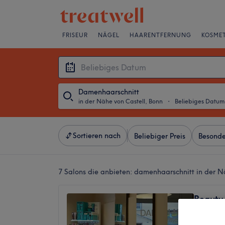
FRISEUR
NÄGEL
HAARENTFERNUNG
KOSMET
Damenhaarschnitt
in der Nähe von Castell, Bonn
・
Beliebiges Datum
Sortieren nach
Beliebiger Preis
Besonde
7 Salons die anbieten:
damenhaarschnitt in der N
Beauty
4,8
Südstad