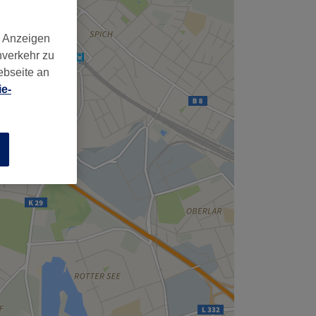
d Anzeigen
nverkehr zu
ebseite an
e-
n