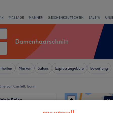
IK
MASSAGE
MÄNNER
GESCHENKGUTSCHEIN
SALE %
UNS
Damenhaarschnitt
rheiten
Marken
Salons
Expressangebote
Bewertung
ähe von Castell, Bonn
+
 Hair Salon
542 Bewertungen
−
t, Bonn