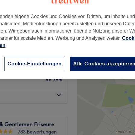
nzeiten
enden eigene Cookies und Cookies von Dritten, um Inhalte un
nalisieren, Medienfunktionen bereitzustellen und unseren Date
ren. Wir geben auch Informationen über die Nutzung unserer W
ab
44,65 €
hnen
artner für soziale Medien, Werbung und Analysen weiter.
Cooki
Spare bis zu 7%
ien
ab
59 €
Cookie-Einstellungen
Alle Cookies akzeptiere
schnitt & Selber
ab
79 €
 & Gentlemen Friseure
783 Bewertungen