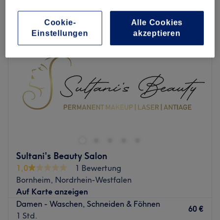
damenhaarschnitt in Bornheim, Nordrhein-Westfalen
Cookie-
Alle Cookies
Einstellungen
akzeptieren
Sultani's Beauty Salon
1,0
1 Bewertung
Bornheim, Nordrhein-Westfalen
Auf Karte anzeigen
Damen - Waschen, Schneiden & Föhnen
60 €
1 Std.