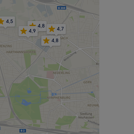
4,5
4,8
4,7
4,9
4,8