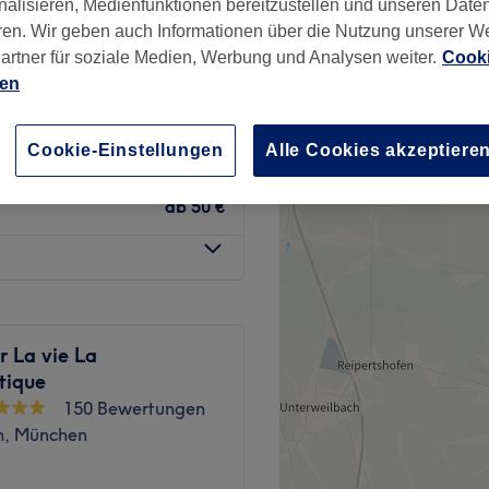
nalisieren, Medienfunktionen bereitzustellen und unseren Date
n
ren. Wir geben auch Informationen über die Nutzung unserer W
artner für soziale Medien, Werbung und Analysen weiter.
Cooki
ien
ab
31 €
Cookie-Einstellungen
Alle Cookies akzeptiere
ab
50 €
r La vie La
tique
150 Bewertungen
h, München