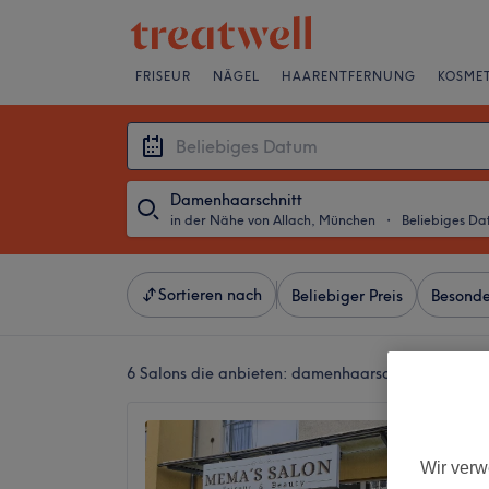
FRISEUR
NÄGEL
HAARENTFERNUNG
KOSMET
Damenhaarschnitt
in der Nähe von Allach, München
・
Beliebiges D
Sortieren nach
Beliebiger Preis
Besonde
6 Salons die anbieten:
damenhaarschnitt in der N
Mema's
Beauty
Wir verw
4,8