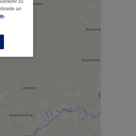
nverkehr zu
ebseite an
e-
n