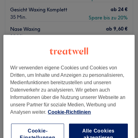
ab
24 €
Gesicht Waxing Komplett
35 Min.
Spare bis zu 20%
ab
9,60 €
Nase Waxing
10 Min.
Spare bis zu 20%
Schnellansicht Saloninfos
Montag
10:00
–
17:00
Wir verwenden eigene Cookies und Cookies von
Dienstag
10:00
–
17:00
Dritten, um Inhalte und Anzeigen zu personalisieren,
Mittwoch
10:00
–
17:00
Medienfunktionen bereitzustellen und unseren
Donnerstag
10:00
–
17:00
Datenverkehr zu analysieren. Wir geben auch
Freitag
10:00
–
17:00
Informationen über die Nutzung unserer Webseite an
Samstag
10:00
–
17:00
unsere Partner für soziale Medien, Werbung und
Sonntag
Geschlossen
Analysen weiter.
Cookie-Richtlinien
Die Elmansouri Beautylounge ist ein wunderschönes
Kosmetikstudio, das sich in der vibrierenden Stadt Berlin
Cookie-
Alle Cookies
befindet. Dieser Ort ist bekannt für seine hochwertigen
Einstellungen
akzeptieren