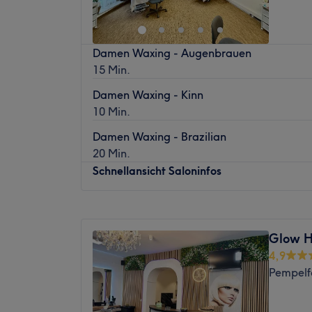
Expertise: Haarschnitte und Colorationen.
Sonntag
Geschlossen
Produkte und Produktmarken: Naturkomset
Region, natürliche Inhaltsstoffe, vegane un
Einfach schön sein – ohne Kompromisse. In 
Produkte.
Damen Waxing - Augenbrauen
sich das DG Kosmetikstudio, wo dir eine ec
Extras: Kostenlose Getränke, kinderfreundli
15 Min.
einfach schön zu sein. Mit seiner zentralen L
Düsseldorf-Pempelfort superleicht mit den
Damen Waxing - Kinn
erreichen. So steht deinem nächsten Ver
10 Min.
Weg, denn mit Treatwell buchst du ihn dir 
Damen Waxing - Brazilian
App.
20 Min.
Schon beim Betreten des kleinen aber cha
Schnellansicht Saloninfos
der zertifizierten Kosmetikerin und Visagist
empfangen. Mit ihrem freundlichen Gemüt s
Montag
Geschlossen
dich vom ersten Moment an pudelwohl fühlen
Dienstag
10:00
–
19:00
zu einem frischen und makellosen Teint, b
Glow H
Mittwoch
10:00
–
19:00
Schwung und verwöhnt dich mittels einer
4,9
Donnerstag
10:00
–
19:00
lästige Härchen entfernt sie gründlich mit
Pempelfo
Freitag
10:00
–
19:00
Ergebnis kann sich bis zu vier Wochen sehen
Samstag
10:00
–
16:00
individuell auf dich abgestimmte Behandl
Sonntag
Geschlossen