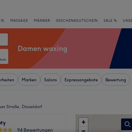
IK
MASSAGE
MÄNNER
GESCHENKGUTSCHEIN
SALE %
UNS
Damen waxing
atum
rheiten
Marken
Salons
Expressangebote
Bewertung
ver Straße, Düsseldorf
+
uty
94 Bewertungen
−