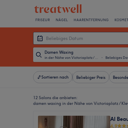
FRISEUR
NÄGEL
HAARENTFERNUNG
KOSMET
Damen Waxing
in der Nähe von Victoriaplatz / Klever Straße, Düsseldorf
・
Beliebiges D
Sortieren nach
Beliebiger Preis
Besonde
12 Salons die anbieten:
damen waxing in der Nähe von Victoriaplatz / Kle
AI Bea
4,9