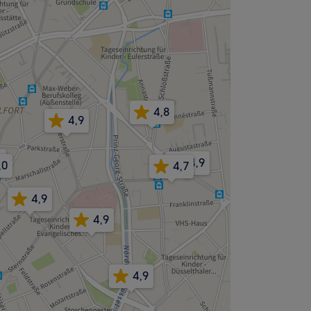
4,8
4,9
9
4,9
,0
4,7
4,9
4,9
4,9