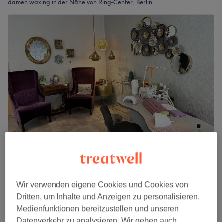
damen waxing in der Nähe von Ring-Center, Berlin
Ümran orientalische Kosmetik
4,8
3233 Bewertungen
Friedrichshain, Berlin
Auf Karte anzeigen
Wir verwenden eigene Cookies und Cookies von
10 €
Damen Waxing - Lendenbereich
Dritten, um Inhalte und Anzeigen zu personalisieren,
15 Min.
15 €
Medienfunktionen bereitzustellen und unseren
Datenverkehr zu analysieren. Wir geben auch