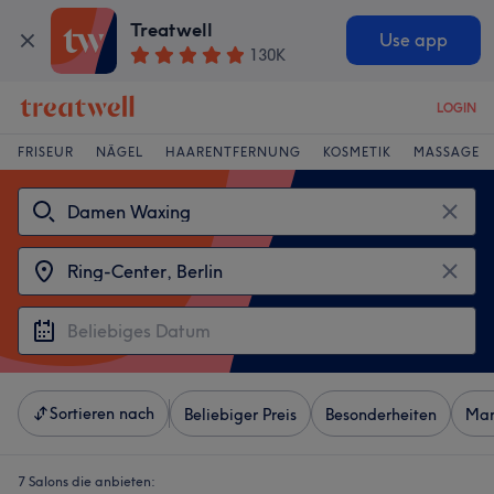
Treatwell
Use app
130K
LOGIN
FRISEUR
NÄGEL
HAARENTFERNUNG
KOSMETIK
MASSAGE
Sortieren nach
Beliebiger Preis
Besonderheiten
Mar
7 Salons die anbieten: