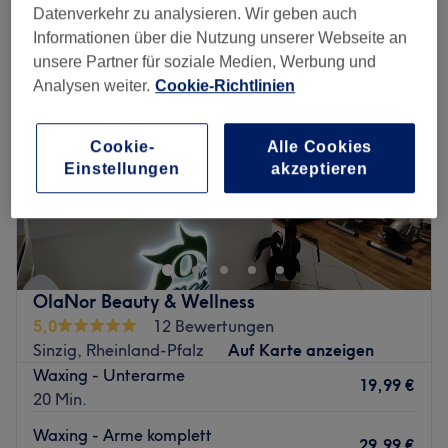
Datenverkehr zu analysieren. Wir geben auch
Informationen über die Nutzung unserer Webseite an
unsere Partner für soziale Medien, Werbung und
Analysen weiter.
Cookie-Richtlinien
Cookie-
Alle Cookies
Einstellungen
akzeptieren
OlaNor Beauty & Wellness
5,0
12 Bewertungen
Sinzig, Rheinland-Pfalz
Auf Karte anzeigen
Waxing - Unterarme
19,99 €
20 Min.
Waxing - Arme komplett
29,99 €