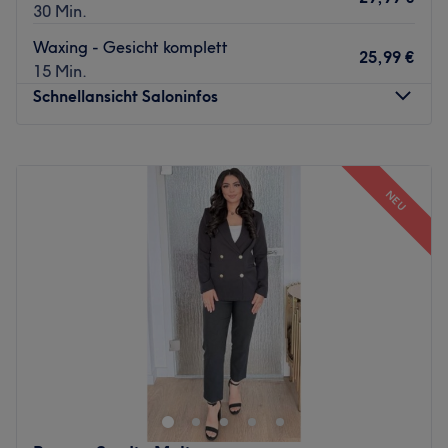
30 Min.
Waxing - Gesicht komplett
25,99 €
15 Min.
Schnellansicht Saloninfos
Montag
10:00
–
18:00
Dienstag
10:00
–
18:00
NEU
Mittwoch
10:00
–
18:00
Donnerstag
10:00
–
18:00
Freitag
10:00
–
18:00
Samstag
10:00
–
14:00
Sonntag
Geschlossen
In unserem Geschäft entfalten wir ein breites Spektrum
an Behandlungen, die von der sorgfältigen Pflege von
Gesicht und Haar, über die sanfte Entfernung
unerwünschter Haare, bis hin zur effektiven
Fettverbrennung und entspannenden Massagen reichen.