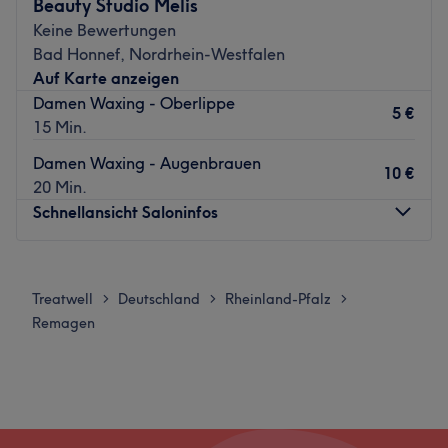
Beauty Studio Melis
Wir laden Sie ein, sich in unseren erfahrenen Händen zu
Keine Bewertungen
entspannen und zu regenerieren.
Bad Honnef, Nordrhein-Westfalen
Nächste öffentliche Verkehrsmittel
Auf Karte anzeigen
Damen Waxing - Oberlippe
Du erreichst den Salon in nur fünf Gehminuten vom
5 €
15 Min.
Hauptbahnhof Remagen aus.
Zurück zur Salonansicht
Damen Waxing - Augenbrauen
10 €
20 Min.
Schnellansicht Saloninfos
Montag
12:00
–
18:00
Dienstag
12:00
–
18:00
Treatwell
Deutschland
Rheinland-Pfalz
>
>
>
Mittwoch
12:00
–
18:00
Remagen
Donnerstag
12:00
–
18:00
Freitag
12:00
–
18:00
Samstag
Geschlossen
Sonntag
Geschlossen