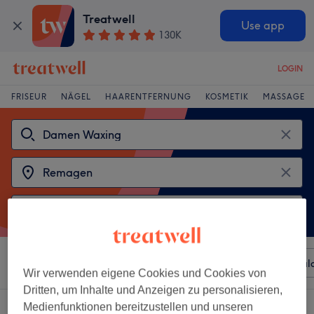
Treatwell
Use app
130K
LOGIN
FRISEUR
NÄGEL
HAARENTFERNUNG
KOSMETIK
MASSAGE
Sortieren nach
Beliebiger Preis
Besonderheiten
Sal
Wir verwenden eigene Cookies und Cookies von
Dritten, um Inhalte und Anzeigen zu personalisieren,
2 Salons die anbieten:
damen waxing in der Nähe von Remagen
Medienfunktionen bereitzustellen und unseren