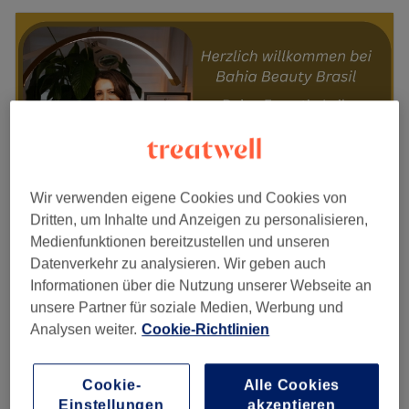
Wir verwenden eigene Cookies und Cookies von
Dritten, um Inhalte und Anzeigen zu personalisieren,
Medienfunktionen bereitzustellen und unseren
Datenverkehr zu analysieren. Wir geben auch
Bahia beauty Brasil
Informationen über die Nutzung unserer Webseite an
4,9
58 Bewertungen
unsere Partner für soziale Medien, Werbung und
Maxfeld, Nürnberg
Auf Karte anzeigen
Analysen weiter.
Cookie-Richtlinien
Nebenzeiten
ab
14,40 €
Damen Waxing - Achseln
Cookie-
Alle Cookies
15 Min.
Spare bis zu 10%
Einstellungen
akzeptieren