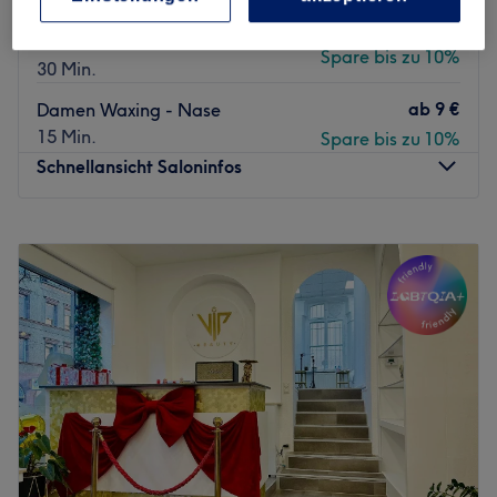
Damen Waxing - Arme komplett
ab
21,60 €
inkl. Hände
Spare bis zu 10%
30 Min.
ab
9 €
Damen Waxing - Nase
15 Min.
Spare bis zu 10%
Schnellansicht Saloninfos
Montag
13:00
–
19:00
Dienstag
10:00
–
18:00
Mittwoch
10:00
–
19:00
Donnerstag
10:00
–
19:00
Freitag
10:00
–
18:00
Samstag
08:00
–
15:30
Sonntag
Geschlossen
Bist du lästige Stoppeln und das ständige Rasieren leid?
Dann besuche das Studio Bahia beauty Brasil in
Nürnberg, Maxfeld, und freue dich auf eine langfristig