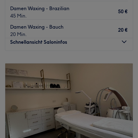
Damen Waxing - Brazilian
50 €
45 Min.
Damen Waxing - Bauch
20 €
20 Min.
Schnellansicht Saloninfos
Montag
10:00
–
19:00
Dienstag
10:00
–
19:00
Mittwoch
10:00
–
19:00
Donnerstag
10:00
–
19:00
Freitag
10:00
–
19:00
Samstag
Geschlossen
Sonntag
Geschlossen
Willkommen im Embelezar Kosmetikinstitut in Frankfurt-
Niederursel – Deinem Ort für professionelle Hautpflege,
Anti-Aging und individuelle Schönheitsbehandlungen.