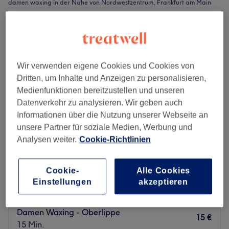
damen waxing in der Nähe von Nordwestzentrum, Frankfurt am Main
Wir verwenden eigene Cookies und Cookies von
Dritten, um Inhalte und Anzeigen zu personalisieren,
Medienfunktionen bereitzustellen und unseren
Datenverkehr zu analysieren. Wir geben auch
Informationen über die Nutzung unserer Webseite an
unsere Partner für soziale Medien, Werbung und
Analysen weiter.
Cookie-Richtlinien
Embelezar Kosmetikinstitut
Cookie-
Alle Cookies
4,9
10 Bewertungen
Einstellungen
akzeptieren
Niederursel, Frankfurt am Main
Auf Karte anzeigen
Damen Waxing - Oberlippe
15 €
15 Min.