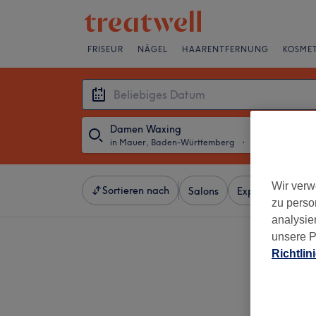
FRISEUR
NÄGEL
HAARENTFERNUNG
KOSMET
Damen Waxing
in Mauer, Baden-Württemberg
・
Beliebiges Dat
Wir verw
Sortieren nach
Salons
Expressangebot
zu perso
analysie
unsere P
Richtlin