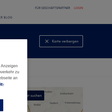
FÜR GESCHÄFTSPARTNER
LOGIN
ER BLOG
Karte verbergen
Karte anzeigen
d Anzeigen
nverkehr zu
ebseite an
e-
In diesem Gebiet suchen
,
n