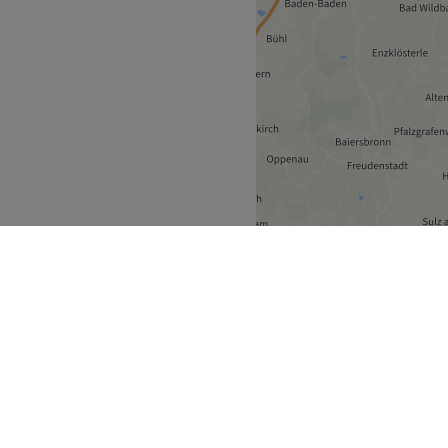
ürttemberg
Mauer
>
ecke
Geschäftspartner