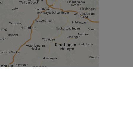
Leaflet
| ©
OpenStreetMap
contributors
Unternehmen