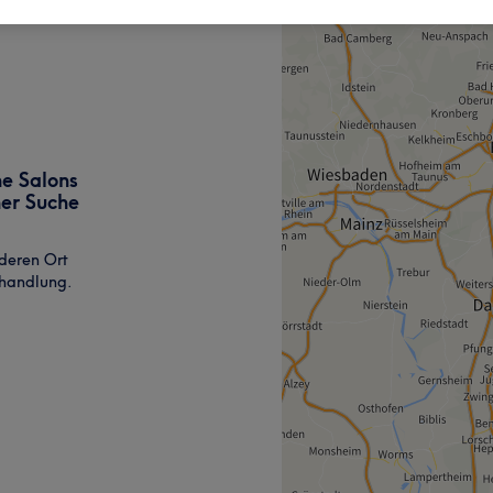
ne Salons
ner Suche
deren Ort
ehandlung.