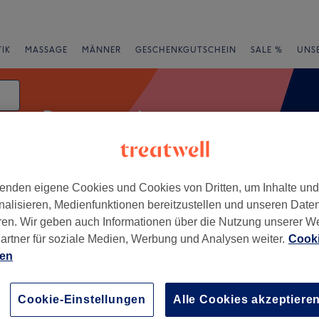
IK
MASSAGE
MÄNNER
GESCHENKGUTSCHEIN
SALE %
UNS
Damen waxing
um
enden eigene Cookies und Cookies von Dritten, um Inhalte un
e
Bewertung
nalisieren, Medienfunktionen bereitzustellen und unseren Date
ren. Wir geben auch Informationen über die Nutzung unserer W
artner für soziale Medien, Werbung und Analysen weiter.
Cooki
ien
+
−
Cookie-Einstellungen
Alle Cookies akzeptiere