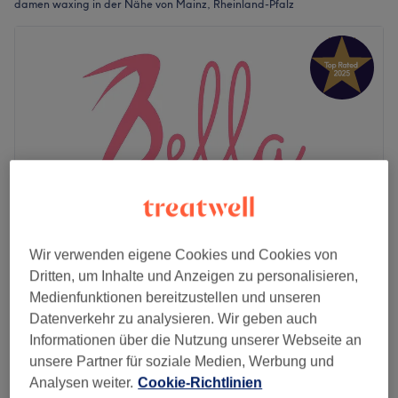
damen waxing in der Nähe von Mainz, Rheinland-Pfalz
Wir verwenden eigene Cookies und Cookies von
Dritten, um Inhalte und Anzeigen zu personalisieren,
Bella - Original. Brazilian. Waxing. & Beauty
Medienfunktionen bereitzustellen und unseren
4,9
311 Bewertungen
Datenverkehr zu analysieren. Wir geben auch
Altstadt, Rheinland-Pfalz
Auf Karte anzeigen
Informationen über die Nutzung unserer Webseite an
Waxing Oberlippe
12 €
unsere Partner für soziale Medien, Werbung und
15 Min.
Analysen weiter.
Cookie-Richtlinien