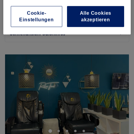
Waxing Pobacken
20 €
15 Min.
Cookie-
Alle Cookies
Waxing Oberlippe für Herren
Einstellungen
akzeptieren
14 €
15 Min.
Schnellansicht Saloninfos
Montag
10:00
–
21:00
Dienstag
Geschlossen
Mittwoch
10:00
–
21:00
Donnerstag
10:00
–
21:00
Freitag
10:00
–
20:00
Samstag
Geschlossen
Sonntag
Geschlossen
Du wünschst dir zarte, glatte Haut und gepflegte Hände
und Füße? Dann bist du bei Bella - Original. Brazilian.
Waxing. & Nails. in der Mainzer Altstadt genau richtig.
Das Studio bietet dir diverse Haarentfernungsmethoden,