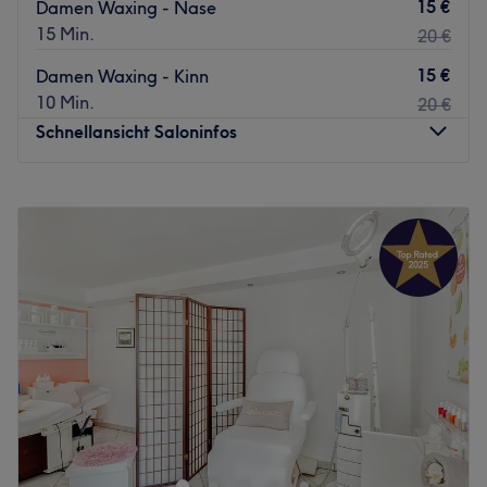
15 €
Damen Waxing - Nase
15 Min.
20 €
15 €
Damen Waxing - Kinn
10 Min.
20 €
Schnellansicht Saloninfos
Montag
Geschlossen
Dienstag
Geschlossen
Mittwoch
13:00
–
20:00
Donnerstag
Geschlossen
Freitag
10:00
–
20:00
Samstag
10:00
–
20:00
Sonntag
Geschlossen
In Köln bietet dir der stilvolle Salon jina.Kosmetik alles,
was du für deine Schönheit brauchst.Egal ob eine
klärende Gesichtsreinigung, Wimpernbehandlungen oder
Permanent Make-Up, hier kannst du dich entspannt