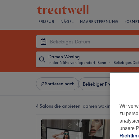
FRISEUR
NÄGEL
HAARENTFERNUNG
KOSMET
Damen Waxing
in der Nähe von Ippendorf, Bonn
・
Beliebiges Da
Sortieren nach
Beliebiger Preis
Besonde
4 Salons die anbieten:
damen waxing in der Nähe 
Wir verw
zu perso
analysie
Dina C
unsere P
4,7
Richtlin
Endenic