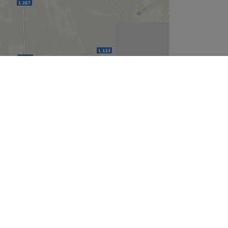
Leaflet
| ©
OpenStreetMap
contributors
Unternehmen
Über uns
Jobs