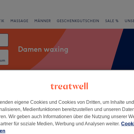
IK
MASSAGE
MÄNNER
GESCHENKGUTSCHEIN
SALE %
UNS
Damen waxing
tum
rheiten
Salons
Expressangebote
Bewertung
von Ippendorf, Bonn
enden eigene Cookies und Cookies von Dritten, um Inhalte un
nalisieren, Medienfunktionen bereitzustellen und unseren Date
ren. Wir geben auch Informationen über die Nutzung unserer W
+
osmetics
artner für soziale Medien, Werbung und Analysen weiter.
Cooki
45 Bewertungen
−
ien
h, Bonn