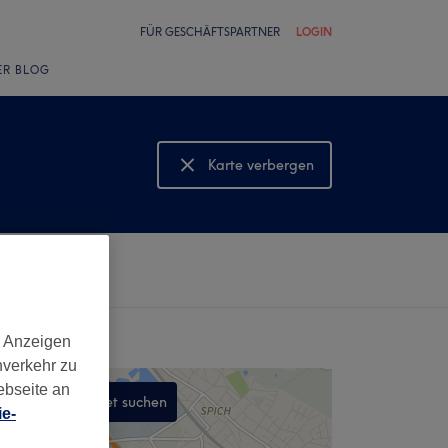
FÜR GESCHÄFTSPARTNER
LOGIN
ER BLOG
Karte verbergen
Karte anzeigen
d Anzeigen
nverkehr zu
ebseite an
In diesem Gebiet suchen
e-
,