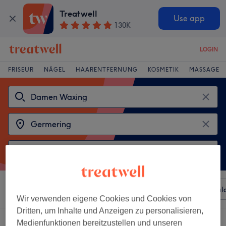
Treatwell
Use app
130K
LOGIN
FRISEUR
NÄGEL
HAARENTFERNUNG
KOSMETIK
MASSAGE
Sortieren nach
Beliebiger Preis
Besonderheiten
Sal
Wir verwenden eigene Cookies und Cookies von
Dritten, um Inhalte und Anzeigen zu personalisieren,
2 Salons die anbieten:
damen waxing in der Nähe von Germering
Medienfunktionen bereitzustellen und unseren