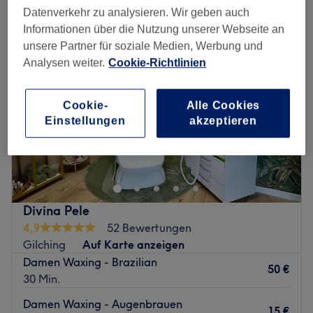
Datenverkehr zu analysieren. Wir geben auch
Informationen über die Nutzung unserer Webseite an
unsere Partner für soziale Medien, Werbung und
Analysen weiter.
Cookie-Richtlinien
Cookie-
Alle Cookies
Einstellungen
akzeptieren
Divina Pele
4,9
52 Bewertungen
Gilching
Auf Karte anzeigen
Damen Waxing - Brazilian
50 €
30 Min.
Damen Waxing - Augenbrauen
15 €