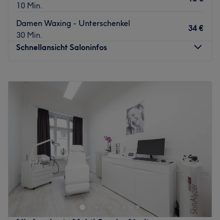
10 Min.
Damen Waxing - Unterschenkel
34 €
30 Min.
Schnellansicht Saloninfos
Montag
10:00
–
18:00
Dienstag
10:00
–
18:00
Mittwoch
10:00
–
18:00
Donnerstag
10:00
–
18:00
Freitag
10:00
–
18:00
Samstag
Geschlossen
Sonntag
Geschlossen
Das Studio Divina Pele in Gilching lädt dich ein,
Selbstpflege in ein echtes Wohlfühl‑Ritual zu verwandeln.
In stilvoller Atmosphäre, begleitet von entspannender
Musik, Aromatherapie und liebevollen Details, erlebst du
hochwertige Behandlungen – von Maniküre über Lash &