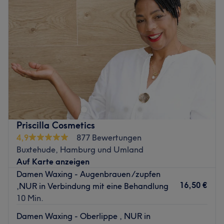
Donnerstag
09:30
–
20:00
Freitag
09:30
–
20:00
Samstag
09:30
–
20:00
Sonntag
Geschlossen
Hallo und herzlich willkommen im kosmetikzimmerchen -
Altkloster.
Hier erwartet dich ein gemütliches, modernes und mit
liebe zum Detail eingerichtetes Studio.
Priscilla Cosmetics
Unsere Behandlungen reichen von der klassischen
4,9
877 Bewertungen
Kosmetik über appartive Gesichtsbehandlungen bis hin
Buxtehude, Hamburg und Umland
zur Dauerhaften Haarentfernung mittels Diodenlaser.
Auf Karte anzeigen
Wir freuen uns auf dich!
Damen Waxing - Augenbrauen /zupfen
Zurück zur Salonansicht
16,50 €
,NUR in Verbindung mit eine Behandlung
10 Min.
Damen Waxing - Oberlippe , NUR in