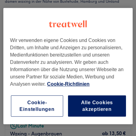
damen waxing in der Nähe von Buxtehude, Hamburg und Umland
Wir verwenden eigene Cookies und Cookies von
Dritten, um Inhalte und Anzeigen zu personalisieren,
Medienfunktionen bereitzustellen und unseren
Datenverkehr zu analysieren. Wir geben auch
Informationen über die Nutzung unserer Webseite an
unsere Partner für soziale Medien, Werbung und
Analysen weiter.
Cookie-Richtlinien
Beauty and the Book
Cookie-
Alle Cookies
4,8
2021 Bewertungen
Einstellungen
akzeptieren
Neu Wulmstorf, Hamburg und Umland
Auf Karte anzeigen
Last Minute
ab
13,50 €
Waxing - Augenbrauen