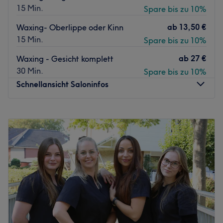
15 Min.
Spare bis zu 10%
ab
13,50 €
Waxing- Oberlippe oder Kinn
15 Min.
Spare bis zu 10%
ab
27 €
Waxing - Gesicht komplett
30 Min.
Spare bis zu 10%
Schnellansicht Saloninfos
Montag
Geschlossen
Dienstag
09:00
–
18:00
Mittwoch
09:00
–
18:00
Donnerstag
09:00
–
18:00
Freitag
09:00
–
18:00
Samstag
09:00
–
16:00
Sonntag
Geschlossen
Du bist auf der Suche nach einem wahren Beautyerlebnis
mit Wow-Effekt? Kein Problem! Bei Beauty and the Book in