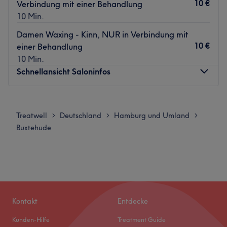
10 €
Verbindung mit einer Behandlung
10 Min.
Damen Waxing - Kinn, NUR in Verbindung mit
10 €
einer Behandlung
10 Min.
Schnellansicht Saloninfos
Montag
10:00
–
20:00
Dienstag
11:00
–
20:00
Treatwell
Deutschland
Hamburg und Umland
>
>
>
Mittwoch
10:00
–
20:00
Buxtehude
Donnerstag
10:00
–
20:00
Freitag
11:00
–
20:00
Samstag
10:00
–
18:00
Sonntag
Geschlossen
Den Schlüssel zu einem rundum gepflegten und schönem
Kontakt
Entdecke
Äußeren findest du im Priscilla Cosmetics in Buxdehude!
Kunden-Hilfe
Treatment Guide
Priscilla lädt ihre Kundinnen und Kunden in ihr