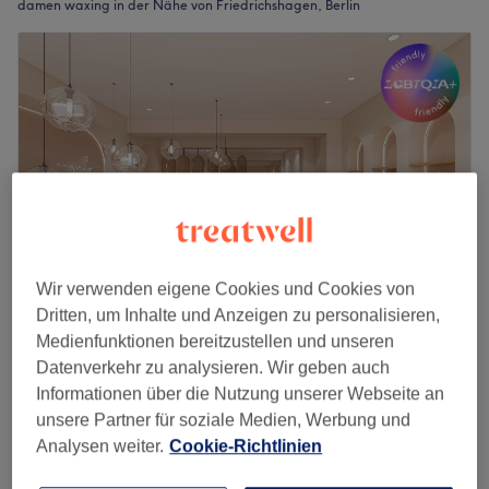
damen waxing in der Nähe von Friedrichshagen, Berlin
Wir verwenden eigene Cookies und Cookies von
Dritten, um Inhalte und Anzeigen zu personalisieren,
Medienfunktionen bereitzustellen und unseren
Girly Blashy Bar - Friedrichshagen
Datenverkehr zu analysieren. Wir geben auch
4,9
51 Bewertungen
Informationen über die Nutzung unserer Webseite an
Friedrichshagen, Berlin
Auf Karte anzeigen
unsere Partner für soziale Medien, Werbung und
Damen Oberlippe Waxing
15 €
Analysen weiter.
Cookie-Richtlinien
15 Min.