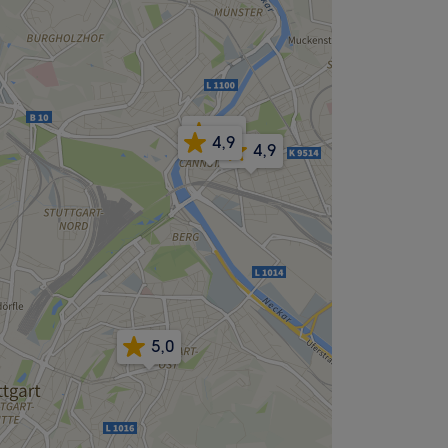
5,0
4,9
4,9
5,0