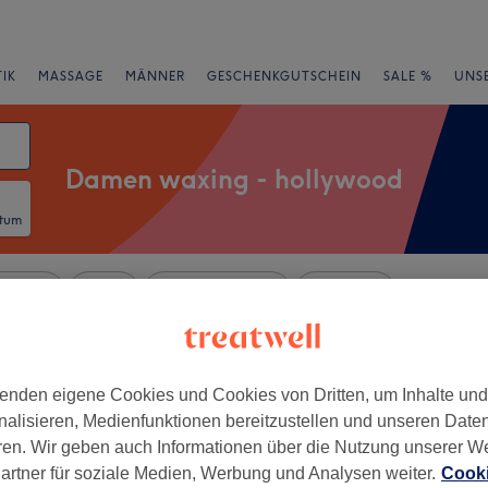
IK
MASSAGE
MÄNNER
GESCHENKGUTSCHEIN
SALE %
UNS
Damen waxing - hollywood
atum
rheiten
Salons
Expressangebote
Bewertung
nnstatt, Stuttgart
enden eigene Cookies und Cookies von Dritten, um Inhalte un
nalisieren, Medienfunktionen bereitzustellen und unseren Date
+
ren. Wir geben auch Informationen über die Nutzung unserer W
eitswerk bei Lena
artner für soziale Medien, Werbung und Analysen weiter.
Cooki
−