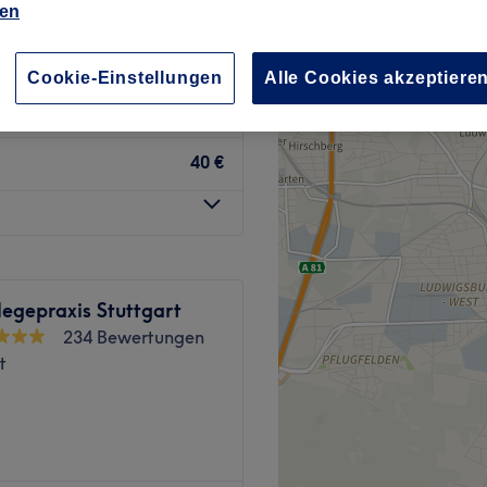
ien
81 Bewertungen
ren Stadtteilen, Stuttgart
Cookie-Einstellungen
Alle Cookies akzeptiere
40 €
egepraxis Stuttgart
234 Bewertungen
t
nk professioneller