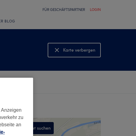
FÜR GESCHÄFTSPARTNER
LOGIN
ER BLOG
Karte verbergen
Karte anzeigen
d Anzeigen
nverkehr zu
ebseite an
In diesem Gebiet suchen
e-