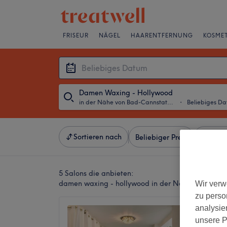
FRISEUR
NÄGEL
HAARENTFERNUNG
KOSMET
Damen Waxing - Hollywood
in der Nähe von Bad-Cannstatt, Stuttgart
・
Beliebiges D
Sortieren nach
Beliebiger Preis
Besonde
5 Salons die anbieten:
damen waxing - hollywood in der Nähe von Bad-Ca
Wir verw
zu perso
analysie
Schönh
unsere P
GmbH