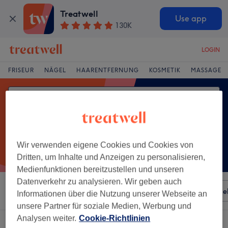
Treatwell
Use app
130K
LOGIN
FRISEUR
NÄGEL
HAARENTFERNUNG
KOSMETIK
MASSAGE
Wir verwenden eigene Cookies und Cookies von
Dritten, um Inhalte und Anzeigen zu personalisieren,
Medienfunktionen bereitzustellen und unseren
Datenverkehr zu analysieren. Wir geben auch
Sortieren nach
Besonderheiten
Salons
Expressange
Informationen über die Nutzung unserer Webseite an
unsere Partner für soziale Medien, Werbung und
Analysen weiter.
Cookie-Richtlinien
Ein Salon, der anbietet: