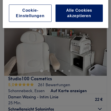
damen waxing - hollywood in Schonnebeck, Essen
Cookie-
Alle Cookies
Einstellungen
akzeptieren
Studio100 Cosmetics
5,0
261 Bewertungen
Schonnebeck, Essen
Auf Karte anzeigen
Damen Waxing - Intim Linie
22 €
25 Min.
Schnellansicht Saloninfos