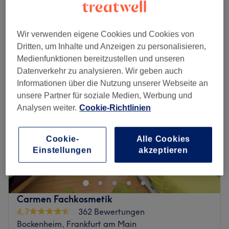
30 Min.
Schnellansicht Saloninfos
Wir verwenden eigene Cookies und Cookies von
Montag
10:00
–
16:00
Dritten, um Inhalte und Anzeigen zu personalisieren,
Dienstag
10:00
–
16:00
Medienfunktionen bereitzustellen und unseren
Mittwoch
Geschlossen
Datenverkehr zu analysieren. Wir geben auch
Donnerstag
10:00
–
16:00
Informationen über die Nutzung unserer Webseite an
Freitag
15:00
–
19:00
unsere Partner für soziale Medien, Werbung und
Samstag
Geschlossen
Analysen weiter.
Cookie-Richtlinien
Sonntag
Geschlossen
Cookie-
Alle Cookies
Willkommen bei
Brazilian Touch
– dem Studio für
Einstellungen
akzeptieren
Brasilianische Manuelle Lymphdrainage in Frankfurt,
gegründet und geführt von Shirley, gebürtige
Brasilianerin mit einer tiefen Leidenschaft für ihre
Handwerkskunst.
Carmen Fachkosmetik
Die Brasilianische Lymphdrainage ist in Brasilien keine
4,7
362 Bewertungen
Trend-Behandlung – sie ist
gelebte Kultur
. Shirley bringt
Bockenheim, Frankfurt am Main