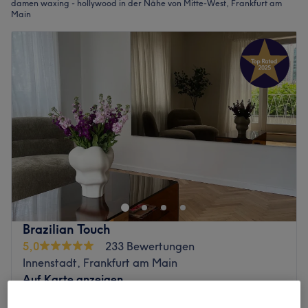
damen waxing - hollywood in der Nähe von Mitte-West, Frankfurt am
Main
Brazilian Touch
5,0
233 Bewertungen
Innenstadt, Frankfurt am Main
Auf Karte anzeigen
Intim (inkl. Pofalte)
40 €