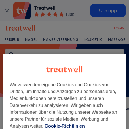
Treatwell
Use app
130K
LOGIN
FRISEUR
NÄGEL
HAARENTFERNUNG
KOSMETIK
MASSAGE
Wir verwenden eigene Cookies und Cookies von
Dritten, um Inhalte und Anzeigen zu personalisieren,
Medienfunktionen bereitzustellen und unseren
Datenverkehr zu analysieren. Wir geben auch
Sortieren nach
Beliebiger Preis
Besonderheiten
Mar
Informationen über die Nutzung unserer Webseite an
unsere Partner für soziale Medien, Werbung und
Ein Salon, der anbietet:
Analysen weiter.
Cookie-Richtlinien