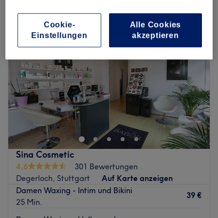
damen waxing - hollywood in der Nähe von Karlshöhe, Stuttgart
Cookie-
Alle Cookies
Einstellungen
akzeptieren
Sina Cosmetic
4,6
301 Bewertungen
Degerloch, Stuttgart
Auf Karte anzeigen
Damen Waxing - Intim und Bikini
39 €
25 Min.