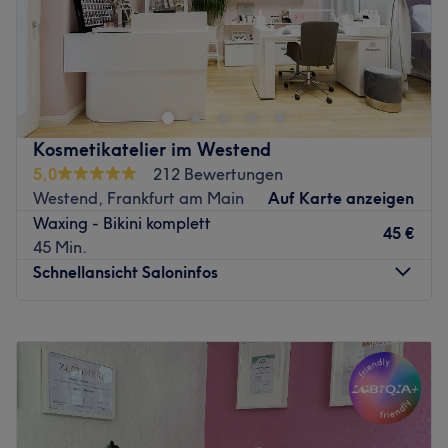
Nächste öffentliche Verkehrsmittel:
Fußläufig erreichst du die S-Bahn-Station Frankfurt
Hauptwache in nur zwei Minuten.
Das Team:
Kosmetikatelier im Westend
Was uns an dem Salon gefällt:
5,0
212 Bewertungen
Atmosphäre: Herzlich, einladend, zum Wohlfühlen.
Westend, Frankfurt am Main
Auf Karte anzeigen
Expertise: Gesichtsbehandlungen, Mani- und Pediküre,
Waxing - Bikini komplett
45 €
Augenbrauen- und Wimpernbehandlungen, Styling.
45 Min.
Extras: Kostenfreie Getränke und WLAN, keine Haustiere
Schnellansicht Saloninfos
erlaubt.
Zurück zur Salonansicht
Montag
Geschlossen
Dienstag
Geschlossen
Mittwoch
10:00
–
18:00
Donnerstag
10:00
–
18:00
Freitag
10:00
–
18:00
Samstag
10:00
–
15:00