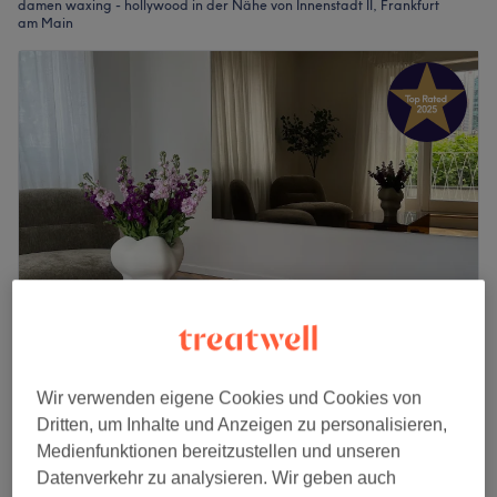
damen waxing - hollywood in der Nähe von Innenstadt II, Frankfurt
am Main
Brazilian Touch
5,0
233 Bewertungen
Wir verwenden eigene Cookies und Cookies von
Innenstadt, Frankfurt am Main
Dritten, um Inhalte und Anzeigen zu personalisieren,
Auf Karte anzeigen
Medienfunktionen bereitzustellen und unseren
Intim (inkl. Pofalte)
Datenverkehr zu analysieren. Wir geben auch
40 €