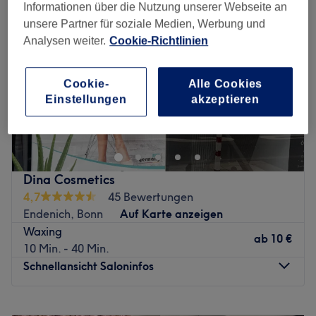
Informationen über die Nutzung unserer Webseite an
unsere Partner für soziale Medien, Werbung und
Analysen weiter.
Cookie-Richtlinien
Cookie-
Alle Cookies
Einstellungen
akzeptieren
Dina Cosmetics
4,7
45 Bewertungen
Endenich, Bonn
Auf Karte anzeigen
Waxing
ab
10 €
10 Min. - 40 Min.
Schnellansicht Saloninfos
Montag
10:00
–
19:00