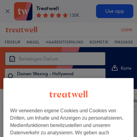
Treatwell
Use app
130K
LOGIN
FRISEUR
NÄGEL
HAARENTFERNUNG
KOSMETIK
MASSAGE
Karte
Damen Waxing - Hollywood
Liste
in Bonn, Bonn
・
Beliebiges Datum
Sortieren nach
Beliebiger Preis
Besonderheiten
Sal
Wir verwenden eigene Cookies und Cookies von
Dritten, um Inhalte und Anzeigen zu personalisieren,
2 Salons die anbieten:
damen waxing - hollywood in Bonn, Bonn
Medienfunktionen bereitzustellen und unseren
Datenverkehr zu analysieren. Wir geben auch