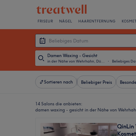
FRISEUR
NÄGEL
HAARENTFERNUNG
KOSMET
Damen Waxing - Gesicht
in der Nähe von Wehrhahn, Düsseldorf
・
Beliebiges D
Sortieren nach
Beliebiger Preis
Besonde
14 Salons die anbieten:
damen waxing - gesicht in der Nähe von Wehrhah
QinLin
Kosmet