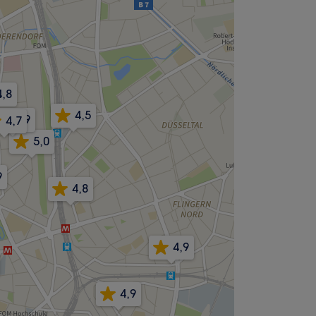
4,8
4,5
4,9
4,7
5,0
9
4,8
4,9
4,9