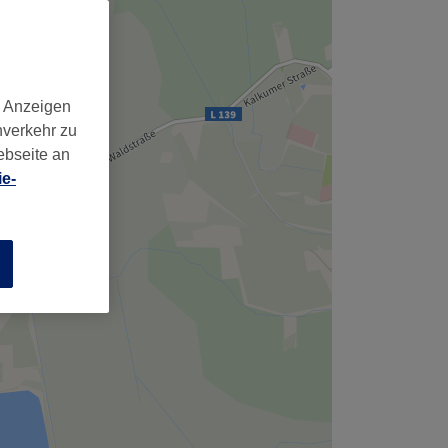
,
d Anzeigen
nverkehr zu
ebseite an
e-
n