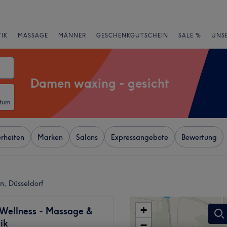
IK
MASSAGE
MÄNNER
GESCHENKGUTSCHEIN
SALE %
UNS
Damen waxing - gesicht
atum
rheiten
Marken
Salons
Expressangebote
Bewertung
n, Düsseldorf
+
 Wellness - Massage &
ik
−