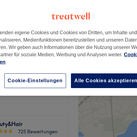
614 Bewertungen
te, Düsseldorf
enden eigene Cookies und Cookies von Dritten, um Inhalte un
nalisieren, Medienfunktionen bereitzustellen und unseren Date
15 €
ren. Wir geben auch Informationen über die Nutzung unserer W
artner für soziale Medien, Werbung und Analysen weiter.
Cooki
ien
15 €
Cookie-Einstellungen
Alle Cookies akzeptiere
15 €
uty&Hair
725 Bewertungen