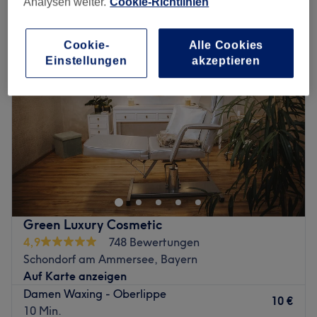
Analysen weiter.
Cookie-Richtlinien
damen waxing - gesicht in Schondorf am Ammersee, Bayern
Cookie-
Alle Cookies
Einstellungen
akzeptieren
Green Luxury Cosmetic
4,9
748 Bewertungen
Schondorf am Ammersee, Bayern
Auf Karte anzeigen
Damen Waxing - Oberlippe
10 €
10 Min.