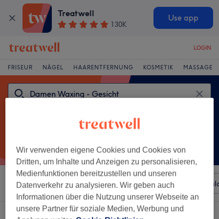
Treatwell
Use app
130K
LOGIN
FRISEUR
NÄGEL
HAARENTFERNUNG
KOSMETIK
MASSAGE
Wir verwenden eigene Cookies und Cookies von
Dritten, um Inhalte und Anzeigen zu personalisieren,
Medienfunktionen bereitzustellen und unseren
Sortieren nach
Beliebiger Preis
Besonderheiten
Sal
Datenverkehr zu analysieren. Wir geben auch
Informationen über die Nutzung unserer Webseite an
unsere Partner für soziale Medien, Werbung und
Ein Salon, der anbietet: