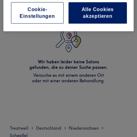
Cookie-
Alle Cookies
Einstellungen
akzeptieren
Wir haben leider keine Salons
gefunden, die zu deiner Suche passen.
Versuche es mit einem anderen Ort
oder mit einer anderen Behandlung.
Treatwell
Deutschland
Niedersachsen
>
>
>
Scheeßel