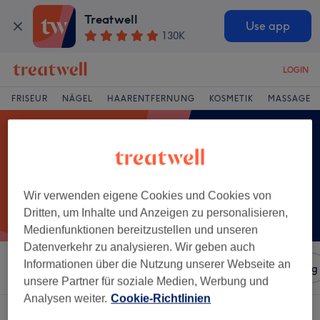
Treatwell
Use app
130K
LOGIN
FRISEUR
NÄGEL
HAARENTFERNUNG
KOSMETIK
MASSAGE
Wir verwenden eigene Cookies und Cookies von
Dritten, um Inhalte und Anzeigen zu personalisieren,
Medienfunktionen bereitzustellen und unseren
Datenverkehr zu analysieren. Wir geben auch
Informationen über die Nutzung unserer Webseite an
Sortieren nach
Salons
Expressangebote
Bewertung
unsere Partner für soziale Medien, Werbung und
Analysen weiter.
Cookie-Richtlinien