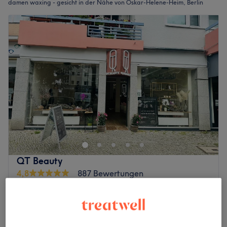
damen waxing - gesicht in der Nähe von Oskar-Helene-Heim, Berlin
QT Beauty
4,8
887 Bewertungen
Schmargendorf, Berlin
Auf Karte anzeigen
Nebenzeiten
ab
23,20 €
Damen Waxing - Gesicht komplett
20 Min.
Spare bis zu 20%