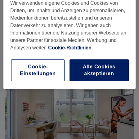
Wir verwenden eigene Cookies und Cookies von
ab
16 €
Damen Waxing - Oberlippe/Kinn
Dritten, um Inhalte und Anzeigen zu personalisieren,
20 Min.
Spare bis zu 20%
Medienfunktionen bereitzustellen und unseren
Datenverkehr zu analysieren. Wir geben auch
ab
12 €
Damen Waxing - Augenbrauen
Informationen über die Nutzung unserer Webseite an
10 Min.
Spare bis zu 20%
unsere Partner für soziale Medien, Werbung und
Schnellansicht Saloninfos
Analysen weiter.
Cookie-Richtlinien
Montag
09:00
–
20:00
Cookie-
Alle Cookies
Dienstag
09:00
–
20:00
Einstellungen
akzeptieren
Mittwoch
09:00
–
20:00
Donnerstag
09:00
–
20:00
Freitag
09:00
–
20:00
Samstag
09:00
–
18:00
Sonntag
Geschlossen
Du möchtest dir mal wieder ein richtiges Rundum-
Schönheits-Programm gönnen? Dann bist du im
Kosmetikstudio QT Beauty in Berlin, Schmargendorf,