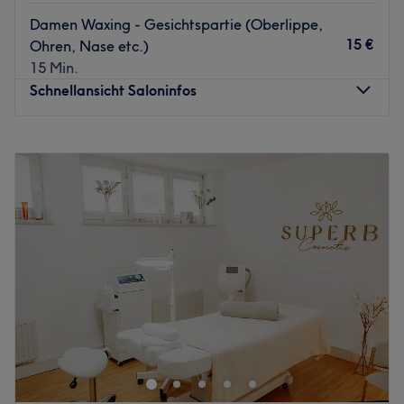
Damen Waxing - Gesichtspartie (Oberlippe,
15 €
Ohren, Nase etc.)
15 Min.
Schnellansicht Saloninfos
Montag
09:00
–
20:00
Dienstag
09:00
–
20:00
Mittwoch
09:00
–
20:00
Donnerstag
09:00
–
20:00
Freitag
09:00
–
20:00
Samstag
09:00
–
20:00
Sonntag
Geschlossen
Inmitten von München erwartet euch das Beauty Studio
Marina Tsalina mit einer entspannten, herzlichen
Atmosphäre. Hier könnt ihr euch eine Auszeit gönnen und
euch verwöhnen lassen.