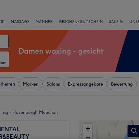
IK
MASSAGE
MÄNNER
GESCHENKGUTSCHEIN
SALE %
UNS
Damen waxing - gesicht
atum
rheiten
Marken
Salons
Expressangebote
Bewertung
hing - Hasenbergl, München
+
IENTAL
R&BEAUTY
−