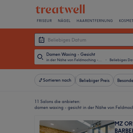
FRISEUR
NÄGEL
HAARENTFERNUNG
KOSMET
Damen Waxing - Gesicht
in der Nähe von Feldmoching - Hasenbergl, München
・
Beliebiges D
Sortieren nach
Beliebiger Preis
Besonde
11 Salons die anbieten:
damen waxing - gesicht in der Nähe von Feldmoc
MZ OR
BARBE