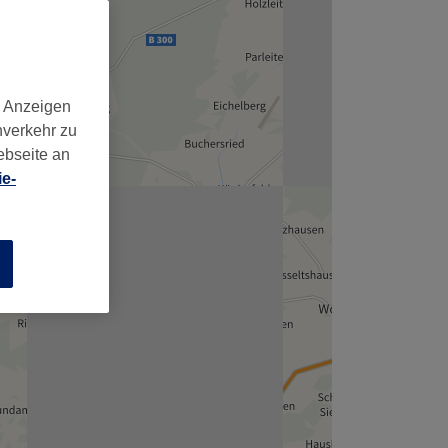
,
d Anzeigen
nverkehr zu
ebseite an
e-
n