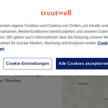
wertungen
ld, München und Umland
enden eigene Cookies und Cookies von Dritten, um Inhalte un
nalisieren, Medienfunktionen bereitzustellen und unseren Date
18 €
ren. Wir geben auch Informationen über die Nutzung unserer W
artner für soziale Medien, Werbung und Analysen weiter.
Cooki
ien
Cookie-Einstellungen
Alle Cookies akzeptiere
smetics
86 Bewertungen
ie, München
n deiner Nähe? Dann ist der