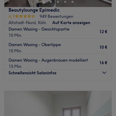
Atmosphäre: Modern, hochwertig, professionell.
Expertise: Gesichtsbehandlungen, Haarentfernung,
Beautylounge Epimedic
Augenbrauen- und Wimpernstyling.
4,7
949 Bewertungen
Produkte und Produktenmarken: Augenmanufaktur,
Altstadt-Nord, Köln
Auf Karte anzeigen
Colibri
Damen Waxing - Gesichtspartie
12 €
Extras: Drinks und mega-zentrale Lage.
10 Min.
Zurück zur Salonansicht
Damen Waxing - Oberlippe
10 €
10 Min.
Damen Waxing - Augenbrauen modelliert
16 €
15 Min.
Schnellansicht Saloninfos
Montag
09:30
–
20:00
Dienstag
10:00
–
20:00
Mittwoch
10:00
–
20:00
Donnerstag
09:30
–
20:00
Freitag
09:30
–
20:00