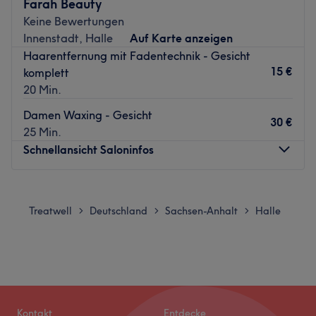
Farah Beauty
entspannen dürfen kümmert sich unser erfahrenes Team
Keine Bewertungen
um Ihr Wohl von Kopf bis Fuß. Herzlich Willkommen!
Innenstadt, Halle
Auf Karte anzeigen
Zurück zur Salonansicht
Haarentfernung mit Fadentechnik - Gesicht
15 €
komplett
20 Min.
Damen Waxing - Gesicht
30 €
25 Min.
Schnellansicht Saloninfos
Montag
10:00
–
20:00
Dienstag
10:00
–
20:00
Treatwell
Deutschland
Sachsen-Anhalt
Halle
>
>
>
Mittwoch
10:00
–
20:00
Donnerstag
10:00
–
20:00
Freitag
10:00
–
20:00
Samstag
10:00
–
18:00
Sonntag
Geschlossen
Kontakt
Entdecke