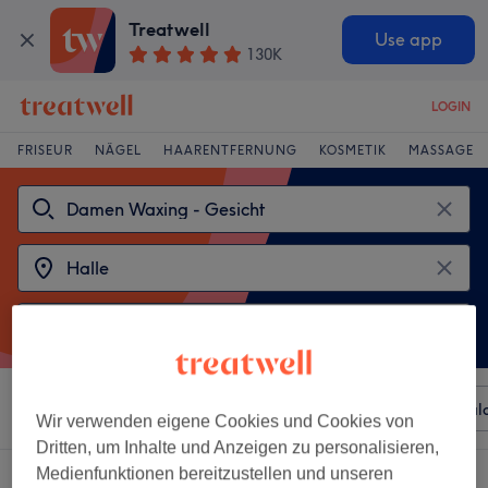
Treatwell
Use app
130K
LOGIN
FRISEUR
NÄGEL
HAARENTFERNUNG
KOSMETIK
MASSAGE
Sortieren nach
Beliebiger Preis
Besonderheiten
Sal
Wir verwenden eigene Cookies und Cookies von
Dritten, um Inhalte und Anzeigen zu personalisieren,
Medienfunktionen bereitzustellen und unseren
2 Salons die anbieten:
damen waxing - gesicht in Halle