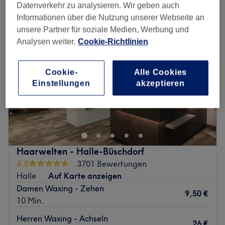
Datenverkehr zu analysieren. Wir geben auch
Informationen über die Nutzung unserer Webseite an
unsere Partner für soziale Medien, Werbung und
Analysen weiter.
Cookie-Richtlinien
Cookie-
Alle Cookies
Einstellungen
akzeptieren
Haarwelten - Halle-Büschdorf
4,8
3701 Bewertungen
Halle
Auf Karte anzeigen
Damen Waxing - Zehen
9,50 €
10 Min.
Herren Waxing - Achseln
26 €