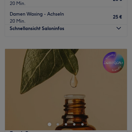
20 Min.
Damen Waxing - Achseln
25 €
20 Min.
Schnellansicht Saloninfos
Montag
08:00
–
18:30
Dienstag
08:00
–
18:30
Mittwoch
08:00
–
18:30
Donnerstag
08:00
–
18:30
Freitag
08:00
–
18:30
Samstag
08:00
–
14:00
Sonntag
Geschlossen
Herzlich willkommen bei „Haarwelten Halle-Büschdorf“!
Friseur, Kosmetik, kosmetische Fußpflege, Kosmetik,
Nageldesign, Waxing und Sugaring, verschiedene
Wellnessmassagen - wir verbinden handwerkliche
Tradition mit moderner Lebensart. Während Sie sich