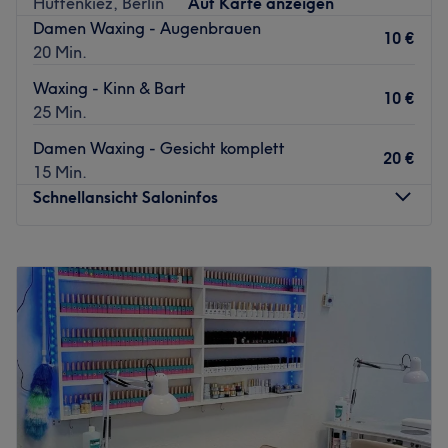
Huttenkiez, Berlin
Auf Karte anzeigen
Mary war passionierte Eigentümerin und
Damen Waxing - Augenbrauen
10 €
Geschäftsführerin zweier Parfümerien in Hessen. Ihre
20 Min.
Ausbildung zur Visagistin absolvierte sie dann in Mailand
Waxing - Kinn & Bart
bei Diego Dalla Palma, darauf folgten die Ausbildung zur
10 €
25 Min.
Dermoplasticienne im Traditionsunternehmen Jeanne
Piaubert Paris. Zahlreiche Seminare und Schulungen in
Damen Waxing - Gesicht komplett
20 €
der Kosmetikbranche sollten noch folgen.
15 Min.
Schnellansicht Saloninfos
In Berlin begleitete Mary Paluselli Udo Walz 19 Jahre lang
als Geschäftspartnerin. In dieser Zeit behandelte sie als
selbstständige Kosmetikerin viele treue Stammkundinnen,
Montag
10:00
–
18:00
schminkte Hollywood-Stars für den Bambi, Promis für die
Dienstag
10:00
–
18:00
Aids Gala und zeigte Bankerinnen deutschlandweit bei
Mittwoch
10:00
–
18:00
Make-up-Seminaren den richtigen Pinselstrich. Mit
Donnerstag
10:00
–
18:00
Seminaren auf dem "Traumschiff", der MS Deutschland,
Freitag
10:00
–
18:00
rundete sie ihr Portfolio ab.
Samstag
10:00
–
18:00
Sonntag
Geschlossen
Das Ambiente ist modern und die Atmosphäre, die Mary
und ihr top-ausgebildetes Team geschaffen haben, sorgt
Lamasat Beauty & Design ist ein Kosmetikstudio in Berlin,
dafür, dass man sich direkt wohl fühlt. 17 Jahre lernte