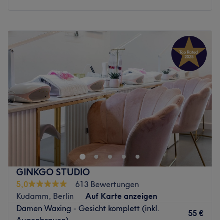
Produkte und Produktmarken: Es werden Produkte aus der
Region verwendet.
Montag
Geschlossen
Extras: Deine Vierbeiner sind hier herzlich willkommen.
Dienstag
10:00
–
18:00
Mittwoch
10:00
–
18:00
Zurück zur Salonansicht
Donnerstag
10:00
–
18:00
Freitag
10:00
–
18:00
Samstag
10:00
–
15:00
Sonntag
Geschlossen
Bei Elsa Kosmetik in Berlin kannst du dem Alltagsstress
entkommen und dich dabei rundum verschönern lassen.
Hier erwarten dich wohltuende Gesichtsbehandlungen,
ausführliche Beratungen und andere fabelhafte Beauty-
Anwendungen. Vergiss den stressigen Alltag und lass
GINKGO STUDIO
dich mit dem allumfassenden Beauty-Programm
5,0
613 Bewertungen
verwöhnen.
Kudamm, Berlin
Auf Karte anzeigen
Nächste öffentliche Verkehrsmittel:
Damen Waxing - Gesicht komplett (inkl.
55 €
Die Haltestelle Leopoldplatz befindet sich nur 2
Augenbrauen)