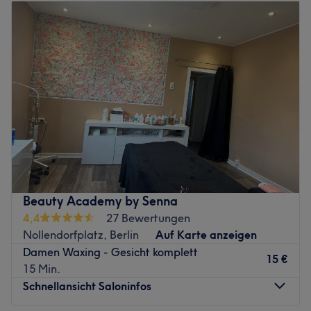
Dienstag
10:00
–
17:00
das für immer. Um eine optimale Pflege für deine Haut zu
Mittwoch
10:00
–
17:00
garantieren, arbeitet Leyla ausschließlich mit
Donnerstag
Geschlossen
hochwertigen Kosmetika. Worauf noch warten? Komm
Freitag
Geschlossen
vorbei und lass dich in den hellen Räumlichkeiten von
Samstag
Geschlossen
Leyla verwöhnen!
Sonntag
Geschlossen
Zurück zur Salonansicht
Die E.Korgal Beauty Lounge in Berlin, Wedding bietet dir
ein umfangreiches Angebot an tollen Services für ein
langanhaltendes Beauty-Gefühl. Ob pflegende
Gesichtsbehandlungen, Permanent Make-Ups oder
dauerhafte Haarentfernung für ein langanhaltendes,
Beauty Academy by Senna
zartes Hautgefühl – die Resultate nach einem Besuch in
4,4
27 Bewertungen
der Beauty Lounge sind ein absoluter Hingucker! Buche
Nollendorfplatz, Berlin
Auf Karte anzeigen
dir dazu deinen Wunschtermin super unkompliziert und zu
Damen Waxing - Gesicht komplett
jeder Zeit online oder per App über Treatwell.
15 €
15 Min.
Nächste öffentliche Verkehrsmittel:
Schnellansicht Saloninfos
Der Salon liegt nur eine Gehminuten vom S- und U-