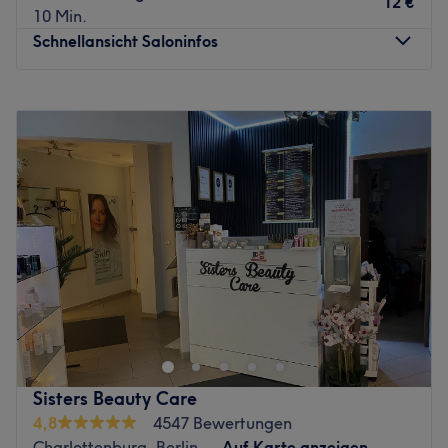
lästigen Stoppeln, sondern auch vom ständigen Rasieren.
12 €
10 Min.
Zudem werden die nachwachsenden Haare weicher und
Schnellansicht Saloninfos
feiner. Das Angebot wird durch Augenbrauen- und
Wimpernbehanlungen erweitert. Begib auch du dich in
Montag
10:15
–
19:30
professionelle Hände und lass dich in den stilvoll-
Dienstag
10:15
–
19:30
eingerichteten Räumlichkeiten überzeugen. Das Team
Mittwoch
10:15
–
19:30
freut sich schon auf dich!
Donnerstag
10:15
–
19:30
Zurück zur Salonansicht
Freitag
10:15
–
19:30
Samstag
10:15
–
19:00
Sonntag
Geschlossen
"Dem Großstadtdschungel entkommen und ab ins
Heavens Nails" ist das Motto der Wohlfühloase in Berlin-
Charlottenburg. Gut erreichbar befindet sich das Heaven
Nails in unmittelbarer Nähe des KaDeWe und direkt am
Ku'damm. Buche dir jetzt deine Wunschbehandlung und
Sisters Beauty Care
deinen Wunschtermin ganz einfach und schnell online auf
4,8
4547 Bewertungen
Treatwell und tu dir etwas Gutes!
Charlottenburg, Berlin
Auf Karte anzeigen