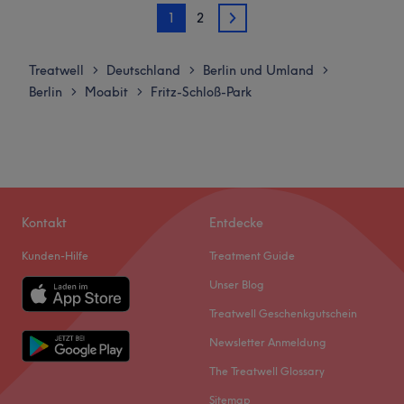
richtigen Style, der genau zu dir passt. Hier wird Deutsch,
1
2
Dienstag
14:00
–
20:00
2
Englisch und Persisch gesprochen.
Mittwoch
14:00
–
20:00
Was uns an dem Salon gefällt:
Donnerstag
14:00
–
20:00
Treatwell
Deutschland
Berlin und Umland
>
>
>
Atmosphäre: Professionell, aufmerksam, angenehm.
Freitag
14:00
–
20:00
Berlin
Moabit
Fritz-Schloß-Park
>
>
Expertise: Haarschnitte, Colorationen, Haarentfernung,
Samstag
09:00
–
19:00
Augenbrauen- und Wimpernstyling, Nagelpflege.
Sonntag
Geschlossen
Extras: Kostenlose Parkplätze, keine Haustiere erlaubt,
kinderfreundlich, kostenlose Getränke.
Hira Healing bei Taskin ist ein Kosmetikstudio in Berlin-
Wedding. Es bietet eine Vielzahl von Dienstleistungen in
Zurück zur Salonansicht
einer komfortablen und entspannenden Umgebung.
Kontakt
Entdecke
Nächste öffentliche Verkehrsmittel:
Kunden-Hilfe
Treatment Guide
Die Bushaltestelle S+U Wedding ist in wenigen
Unser Blog
Gehminuten erreichbar.
Treatwell Geschenkgutschein
Das Team:
Newsletter Anmeldung
Das Studio hat ein kleines Team von Mitarbeitern, die
The Treatwell Glossary
sich um die Kunden kümmern. Sie sind hoch qualifiziert
und bestrebt, jedem Kunden ein außergewöhnliches
Sitemap