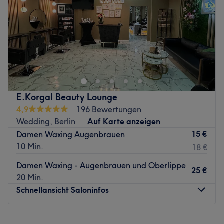
Samstag
11:00
–
15:00
Sonntag
Geschlossen
Was uns an dem Salon gefällt:
Atmosphäre: Ruhige, moderne Atmosphäre mit warmen
Sag Schluss zu ungeliebten Härchen und zeig dich in
Farben.
bester Strandfigur – bei Edet IPL - SHR Wax Studio in der
Expertise: Maniküre, Brazilian Waxing und Pediküre.
Berliner Togostraße wird dabei geholfen! Überzeug dich
Produkte und Produktmarken: CND Shellac, Italwax.
am besten selbst und buch noch heute deinen
Extras: Zentral gelegen, kostenlose Getränke und
persönlichen Termin online oder per App mit Treatwell!
barrierefrei.
E.Korgal Beauty Lounge
4,9
196 Bewertungen
Zurück zur Salonansicht
Rasierer, Wachs oder Zuckerpaste: Mittel und Methoden
Wedding, Berlin
Auf Karte anzeigen
lästiges Körperhaar loszuwerden, gibt es viele. Inhaberin
15 €
Damen Waxing Augenbrauen
Leyla bietet ihren Kundinnen und Kunden hier die
10 Min.
18 €
Methode mittels Wachs und IPL an. Doch worin liegt der
Unterschied? Beim Waxing werden die Härchen mitsamt
Damen Waxing - Augenbrauen und Oberlippe
25 €
der Wurzel entfernt. Dies ist für viele schmerzhaft, aber
20 Min.
dank Leylas jahrelanger Erfahrung ist dieses Verfahren
Schnellansicht Saloninfos
kaum schmerzhaft und das Resultat hält auch bis zu vier
Wochen. Die Haarentfernung mittels Lasers ist effektiver.
Montag
10:00
–
18:00
Nach zehn Behandlungen bist du deine Härchen los und