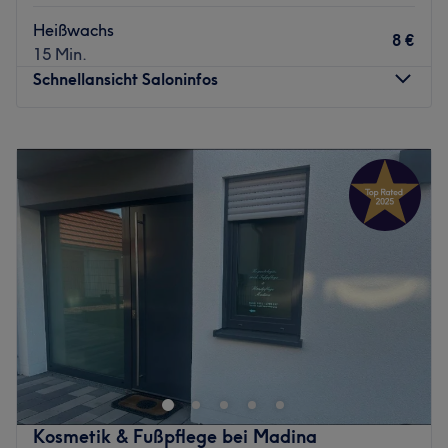
Heißwachs
8 €
15 Min.
Schnellansicht Saloninfos
Montag
10:00
–
20:00
Dienstag
10:00
–
20:00
Mittwoch
10:00
–
20:00
Donnerstag
10:00
–
20:00
Freitag
10:00
–
20:00
Samstag
10:00
–
20:00
Sonntag
Geschlossen
Was macht einen Gentleman aus? Sicherlich spielt das
äußere Erscheinungsbild eine große Rolle. Daher verhilft
dir Aymen’s Barbershop in der Innenstadt von Frankfurt
am Main zu einem passenden Haarschnitt und tollen
Bartstylings.
Kosmetik & Fußpflege bei Madina