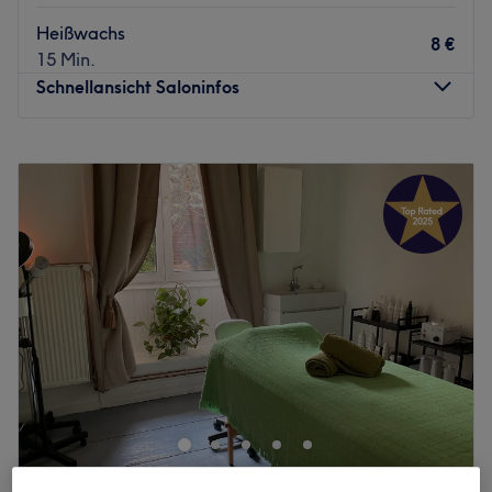
Heißwachs
8 €
15 Min.
Schnellansicht Saloninfos
Montag
10:00
–
20:00
Dienstag
10:00
–
20:00
Mittwoch
10:00
–
20:00
Donnerstag
10:00
–
20:00
Freitag
10:00
–
20:00
Samstag
10:00
–
20:00
Sonntag
Geschlossen
Was macht einen Gentleman aus? Sicherlich spielt das
äußere Erscheinungsbild eine große Rolle. Daher verhilft
dir Aymen’s Barbershop in der Innenstadt von Frankfurt
am Main zu einem passenden Haarschnitt und tollen
Bartstylings.
Estétika Kinga