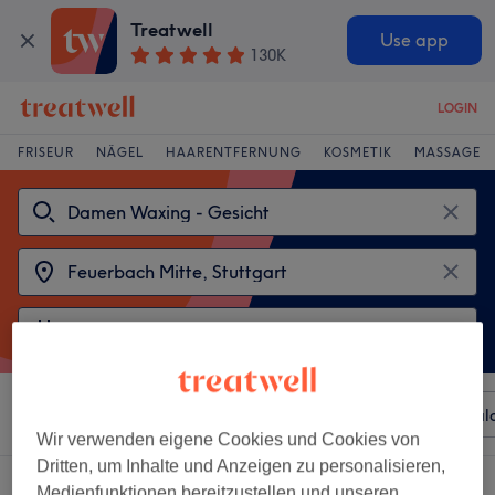
Treatwell
Use app
130K
LOGIN
FRISEUR
NÄGEL
HAARENTFERNUNG
KOSMETIK
MASSAGE
Sortieren nach
Beliebiger Preis
Besonderheiten
Sal
Wir verwenden eigene Cookies und Cookies von
Dritten, um Inhalte und Anzeigen zu personalisieren,
2 Salons die anbieten:
Medienfunktionen bereitzustellen und unseren