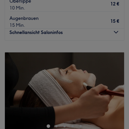
Oberlippe
12 €
10 Min.
Augenbrauen
15 €
15 Min.
Schnellansicht Saloninfos
Montag
09:00
–
14:00
Dienstag
09:00
–
16:00
Mittwoch
09:00
–
16:00
Donnerstag
Geschlossen
Freitag
09:00
–
15:00
Samstag
Geschlossen
Sonntag
Geschlossen
NEW STYLE
Cosmetic Nail Foot Spa
Ihr Beauty-Point in Stuttgart Feuerbach. Erleben Sie