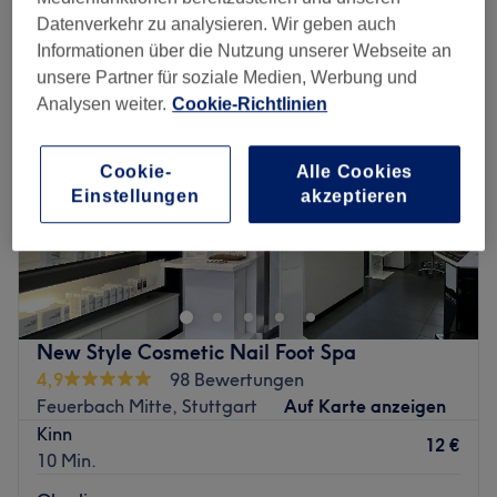
damen waxing - gesicht in Feuerbach Mitte, Stuttgart
Datenverkehr zu analysieren. Wir geben auch
Informationen über die Nutzung unserer Webseite an
unsere Partner für soziale Medien, Werbung und
Analysen weiter.
Cookie-Richtlinien
Cookie-
Alle Cookies
Einstellungen
akzeptieren
New Style Cosmetic Nail Foot Spa
4,9
98 Bewertungen
Feuerbach Mitte, Stuttgart
Auf Karte anzeigen
Kinn
12 €
10 Min.