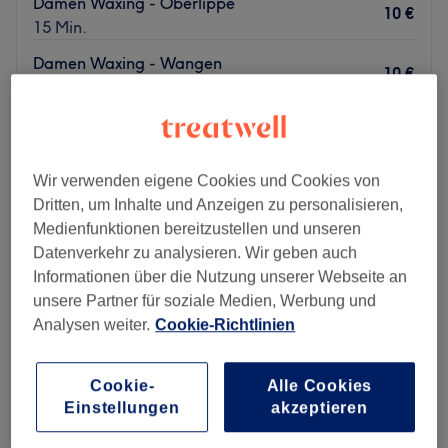
Damen Waxing - Oberlippe
10 €
15 Min.
Damen Waxing - Wangen
10 €
15 Min.
Schnellansicht Saloninfos
Montag
10:00
–
18:00
Wir verwenden eigene Cookies und Cookies von
Dienstag
10:00
–
18:00
Dritten, um Inhalte und Anzeigen zu personalisieren,
Mittwoch
10:00
–
18:00
Medienfunktionen bereitzustellen und unseren
Donnerstag
10:00
–
18:00
Datenverkehr zu analysieren. Wir geben auch
Freitag
10:00
–
18:00
Informationen über die Nutzung unserer Webseite an
Samstag
10:00
–
16:00
unsere Partner für soziale Medien, Werbung und
Sonntag
Geschlossen
Analysen weiter.
Cookie-Richtlinien
Willkommen bei Natalie Beauty in Düsseldorf-Oberbilk –
Ihrem exklusiven Beauty-Salon für moderne Hautpflege
Cookie-
Alle Cookies
und ganzheitliches Wohlbefinden. Genießen Sie
Einstellungen
akzeptieren
hochwertige Luxury-Behandlungen, Microneedling,