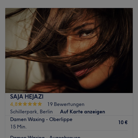
Montag
10:00
–
18:00
Nach zehn Behandlungen bist du deine Härchen los und
Dienstag
10:00
–
17:00
das für immer. Um eine optimale Pflege für deine Haut zu
Mittwoch
10:00
–
17:00
garantieren, arbeitet Leyla ausschließlich mit
Donnerstag
Geschlossen
hochwertigen Kosmetika. Worauf noch warten? Komm
Freitag
Geschlossen
vorbei und lass dich in den hellen Räumlichkeiten von
Samstag
Geschlossen
Leyla verwöhnen!
Sonntag
Geschlossen
Zurück zur Salonansicht
Die E.Korgal Beauty Lounge in Berlin, Wedding bietet dir
ein umfangreiches Angebot an tollen Services für ein
langanhaltendes Beauty-Gefühl. Ob pflegende
Gesichtsbehandlungen, Permanent Make-Ups oder
dauerhafte Haarentfernung für ein langanhaltendes,
SAJA HEJAZI
zartes Hautgefühl – die Resultate nach einem Besuch in
4,8
19 Bewertungen
der Beauty Lounge sind ein absoluter Hingucker! Buche
Schillerpark, Berlin
Auf Karte anzeigen
dir dazu deinen Wunschtermin super unkompliziert und zu
Damen Waxing - Oberlippe
jeder Zeit online oder per App über Treatwell.
10 €
15 Min.
Nächste öffentliche Verkehrsmittel:
Damen Waxing - Augenbrauen