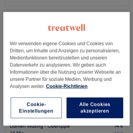
Montag
Geschlossen
Dienstag
10:00
–
19:00
Mittwoch
10:00
–
19:00
Donnerstag
10:00
–
19:00
Freitag
10:00
–
19:00
Wir verwenden eigene Cookies und Cookies von
Samstag
09:00
–
17:00
Dritten, um Inhalte und Anzeigen zu personalisieren,
Sonntag
Geschlossen
Medienfunktionen bereitzustellen und unseren
Datenverkehr zu analysieren. Wir geben auch
Im gemütlichen Ambiente mit goldgelbem Licht und
Informationen über die Nutzung unserer Webseite an
moderner Inneneinrichtung begrüßt der Friseur The Secret
unsere Partner für soziale Medien, Werbung und
Hair Studio by Sadik seine Kunden in Berlin-Wedding.
Analysen weiter.
Cookie-Richtlinien
Hier wird gedreht, geschwungen und gelockt. Überzeuge
dich selbst und buche dich schön mit Treatwell!
Coiffeur Halime
Cookie-
Alle Cookies
4,8
179 Bewertungen
Einstellungen
akzeptieren
Der Berliner Salon ist spezialisiert auf Hochsteckfrisuren
Moabit, Berlin
Auf Karte anzeigen
für jeden Anlass; ob für ein Vorstellungsgespräch, eine
14 €
Damen Waxing - Oberlippe
Hochzeit oder ein Fotoshooting. Neben diesen festlichen