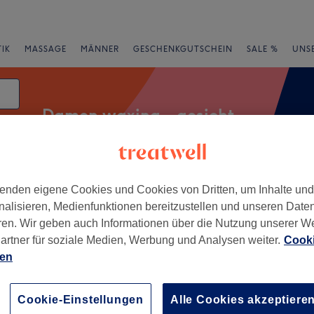
IK
MASSAGE
MÄNNER
GESCHENKGUTSCHEIN
SALE %
UNS
Damen waxing - gesicht
enden eigene Cookies und Cookies von Dritten, um Inhalte un
Expressangebote
Bewertung
nalisieren, Medienfunktionen bereitzustellen und unseren Date
ren. Wir geben auch Informationen über die Nutzung unserer W
n Innenstadt, Bochum
artner für soziale Medien, Werbung und Analysen weiter.
Cooki
ien
+
 Kimmie's Beauty
245 Bewertungen
−
Cookie-Einstellungen
Alle Cookies akzeptiere
adt, Bochum