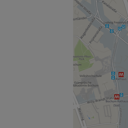
tes Nagelstudio in Bochum,
n bekannt ist. Das Studio hat
er Qualität seiner
enigen Gehminuten
ird von einem kleinen,
d des Teams ist darauf
ervice zu bieten. Das Team
s, was sich in der
hm.