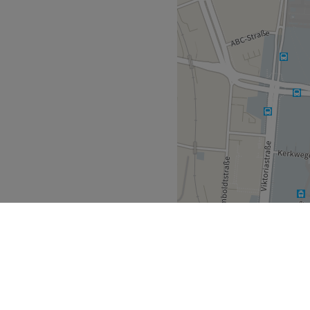
 Produkte.
N und Getränke.
Zurück zur Salonansicht