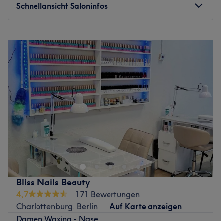
Schnellansicht Saloninfos
Extras: Parkmöglichkeiten vor Ort.
Zurück zur Salonansicht
Montag
10:00
–
20:00
Dienstag
10:00
–
20:00
Mittwoch
10:00
–
20:00
Donnerstag
10:00
–
20:00
Freitag
10:00
–
20:00
Samstag
10:00
–
20:00
Sonntag
Geschlossen
Das GINKGO STUDIO findest du zur Untermiete im
VOGUE, Bikini Berlin, gleich um die Ecke vom Kudamm in
Berlin – hier dreht sich alles um deine Schönheit und dein
Wohlbefinden. Mit einer breiten Palette an
Dienstleistungen, die von Maniküre und Pediküre bis hin
Bliss Nails Beauty
zu Wimpern- und Augenbrauenbehandlungen reichen,
4,7
171 Bewertungen
sowie professionellem Waxing, bietet dir das Studio alles,
Charlottenburg, Berlin
Auf Karte anzeigen
um dich von Kopf bis Fuß verwöhnen zu lassen.
Damen Waxing - Nase