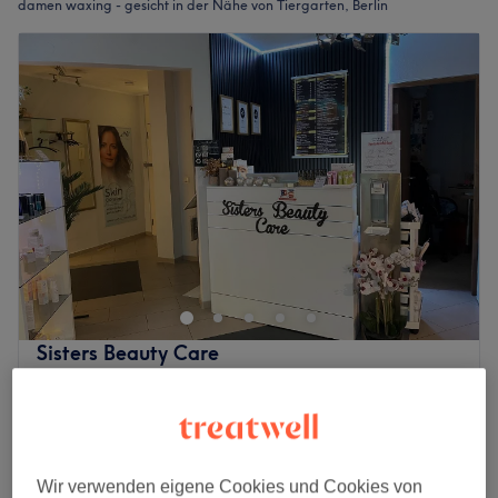
damen waxing - gesicht in der Nähe von Tiergarten, Berlin
Sisters Beauty Care
4,8
4547 Bewertungen
Charlottenburg, Berlin
Auf Karte anzeigen
Damen Waxing - Oberlippe
9 €
10 Min.
Wir verwenden eigene Cookies und Cookies von