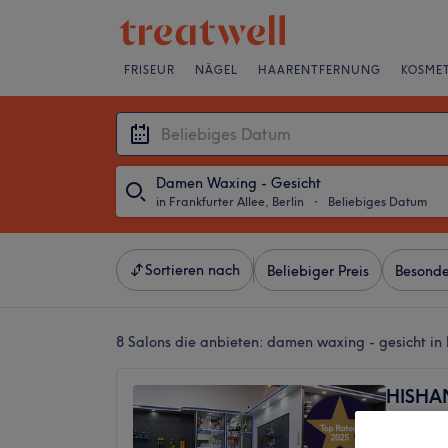
FRISEUR
NÄGEL
HAARENTFERNUNG
KOSMET
Damen Waxing - Gesicht
in Frankfurter Allee, Berlin
・
Beliebiges Datum
Sortieren nach
Beliebiger Preis
Besonde
8 Salons die anbieten:
damen waxing - gesicht in F
HISHA
4,9
Frankfur