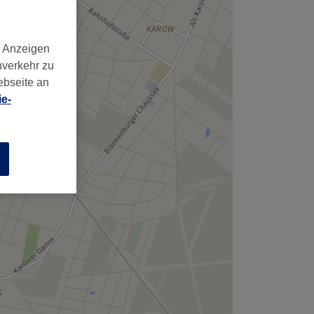
d Anzeigen
nverkehr zu
ebseite an
e-
n