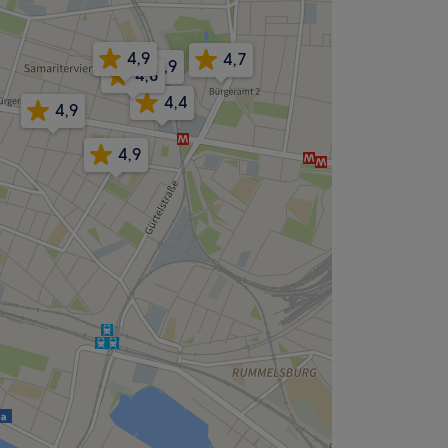
4,9
4,7
4,9
4,8
4,4
4,9
4,9