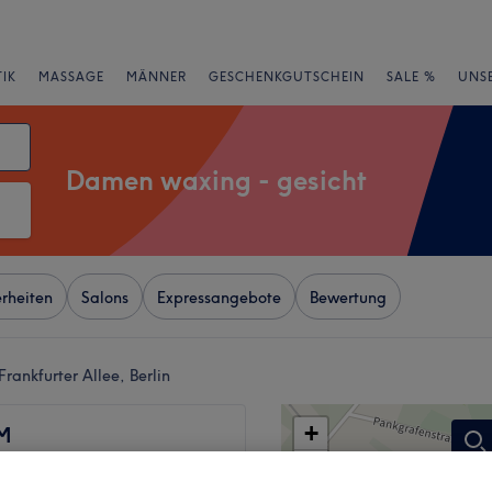
IK
MASSAGE
MÄNNER
GESCHENKGUTSCHEIN
SALE %
UNS
Damen waxing - gesicht
rheiten
Salons
Expressangebote
Bewertung
rankfurter Allee, Berlin
+
M
910 Bewertungen
−
ter Allee, Berlin