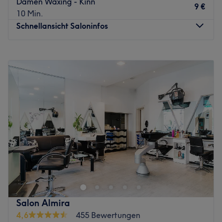
Damen Waxing - Kinn
9 €
10 Min.
Schnellansicht Saloninfos
Montag
10:00
–
19:00
Dienstag
10:00
–
19:00
Mittwoch
10:00
–
20:00
Donnerstag
10:00
–
20:00
Freitag
10:00
–
20:00
Samstag
10:00
–
18:00
Sonntag
Geschlossen
Ladies aufgepasst! Im Lays Kosmetikstudio könnt ihr euch
euren Traum von makelloser Haut, wunderschönen Lashes
und gepflegten Händen und Füßen erfüllen. Der hell
eingerichtete Salon am ruhigen Schmollerplatz in Berlin
ist ein echter Geheimtipp. Lass dich mit hochwertigen
Salon Almira
Beautybehandlungen zum Strahlen bringen und buche dir
4,6
455 Bewertungen
dafür deinen Wunschtermin jetzt mit Treatwell – online