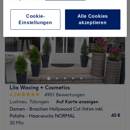
Cookie-
Alle Cookies
Einstellungen
akzeptieren
Lila Waxing + Cosmetics
4,8
4901 Bewertungen
Lustnau, Tübingen
Auf Karte anzeigen
Damen - Brazilian Hollywood Cut/Intim inkl.
40 €
Pofalte - Haarwuchs NORMAL
30 Min.