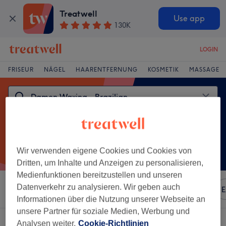
Treatwell
Use app
130K
LOGIN
FRISEUR
NÄGEL
HAARENTFERNUNG
KOSMETIK
MASSAGE
Wir verwenden eigene Cookies und Cookies von
Dritten, um Inhalte und Anzeigen zu personalisieren,
Medienfunktionen bereitzustellen und unseren
Datenverkehr zu analysieren. Wir geben auch
Sortieren nach
Besonderheiten
Marken
Salons
E
Informationen über die Nutzung unserer Webseite an
unsere Partner für soziale Medien, Werbung und
Ein Salon, der anbietet:
damen waxing - brazilian in Tübingen
Analysen weiter.
Cookie-Richtlinien