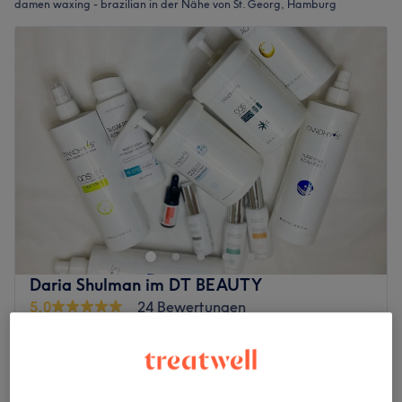
damen waxing - brazilian in der Nähe von St. Georg, Hamburg
Daria Shulman im DT BEAUTY
5,0
24 Bewertungen
Berliner Tor, Hamburg
Auf Karte anzeigen
Nebenzeiten
ab
38,25 €
Damen Waxing - Intim komplett
25 Min. - 40 Min.
Spare bis zu 15%