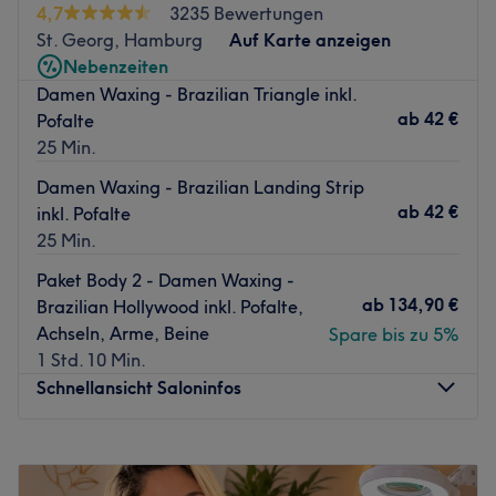
4,7
3235 Bewertungen
Nächste öffentliche Verkehrsmittel:
St. Georg, Hamburg
Auf Karte anzeigen
Nebenzeiten
Fußläufig erreichst du den Hauptbahnhof in 5 Minuten.
Damen Waxing - Brazilian Triangle inkl.
Das Team:
ab
42 €
Pofalte
Das herzliche Team besteht aus Emine und Elina, die
25 Min.
durch ihre Expertise und empathische Betreuung dafür
Damen Waxing - Brazilian Landing Strip
sorgen, dass jede Behandlung angenehm und persönlich
ab
42 €
inkl. Pofalte
wirkt. Das Studio bietet eine besonders offene
25 Min.
Atmosphäre durch seine mehrsprachige Betreuung:
Deutsch, Englisch, Persisch, Türkisch, Spanisch und
Paket Body 2 - Damen Waxing -
Portugiesisch.
ab
134,90 €
Brazilian Hollywood inkl. Pofalte,
Achseln, Arme, Beine
Spare bis zu 5%
Was uns an dem Salon gefällt:
1 Std. 10 Min.
Atmosphäre: Clean, modern, hell.
Schnellansicht Saloninfos
Expertise: Laser-Haarentfernung.
Produkte und Produktmarken: Naturkosmetik, Produkte
mit natürlichen Inhaltsstoffen.
Montag
09:00
–
20:00
Extras: Klimatisiert, kinderfreundlich, kostenfreie
Dienstag
09:00
–
20:00