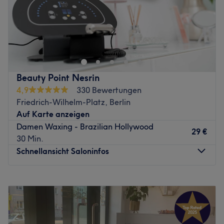
Farben.
Expertise: Maniküre, Brazilian Waxing und Pediküre.
Im gemütlichen Home-Studio von Özlem Yurt in Berlin-
Produkte und Produktmarken: CND Shellac, Italwax.
Tempelhof können Sie sich und Ihre Haut von einer
Extras: Zentral gelegen, kostenlose Getränke und
erfahrenen Expertin verwöhnen und verschönern lassen.
barrierefrei.
Neben hochwertigen Gesichtsbehandlungen erwarten Sie
Zurück zur Salonansicht
hier auch wunderschöne Wimpern für einen perfekten
Beauty Point Nesrin
Look.
4,9
330 Bewertungen
Bitte nutzen Sie die Klingel Yurt
Friedrich-Wilhelm-Platz, Berlin
Auf Karte anzeigen
Nächste öffentliche Verkehrsmittel:
Damen Waxing - Brazilian Hollywood
29 €
Die Station Albrechtstr./Manteuffelstr. ist nur 2
30 Min.
Gehminuten vom Studio entfernt.
Schnellansicht Saloninfos
Das Team:
Montag
10:00
–
18:30
Die sympathische und erfahrene Özlem nimmt sich viel
Dienstag
10:00
–
18:30
Zeit, um die Bedürfnisse Ihrer Haut genau
Mittwoch
10:00
–
18:30
kennenzulernen und die Behandlungen individuell darauf
Donnerstag
10:00
–
18:30
abzustimmen. So verlassen Sie ihr Studio entspannt, mit