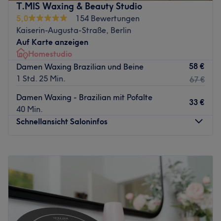
T.MIS Waxing & Beauty Studio
zu Wimpern- und Augenbrauenbehandlungen reichen,
5,0
154 Bewertungen
sowie professionellem Waxing, bietet dir das Studio alles,
Kaiserin-Augusta-Straße, Berlin
um dich von Kopf bis Fuß verwöhnen zu lassen.
Auf Karte anzeigen
Nächste öffentliche Verkehrsmittel:
Homestudio
58 €
Damen Waxing Brazilian und Beine
Nur eine Gehminute vom Salon entfernt findest du die
1 Std. 25 Min.
67 €
Bushaltestelle Breitscheidplatz (Berlin) und der Bahnhof
Zoologischer Garten ist nur drei Minuten entfernt.
Damen Waxing - Brazilian mit Pofalte
33 €
40 Min.
Das Team:
Schnellansicht Saloninfos
Die aufmerksame Inhaberin Mai hat ihre Leidenschaft
darin gefunden, deine natürliche Schönheit zum Strahlen
Montag
10:30
–
21:00
zu bringen. Sie hat über 8 Jahre Erfahrung, bildet sich
Dienstag
08:00
–
21:00
stetig weiter und spricht neben Deutsch auch Englisch.
Mittwoch
08:00
–
21:00
Donnerstag
08:00
–
21:00
Freitag
08:00
–
20:00
Was uns an dem Salon gefällt:
Samstag
09:00
–
13:00
Atmosphäre: Ruhige, moderne Atmosphäre mit warmen
Sonntag
Geschlossen