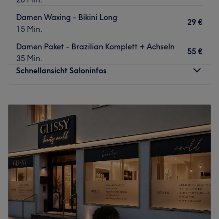
Damen Waxing - Bikini Long
29 €
15 Min.
Damen Paket - Brazilian Komplett + Achseln
55 €
35 Min.
Schnellansicht Saloninfos
Montag
09:00
–
19:00
Dienstag
09:00
–
19:00
Mittwoch
09:00
–
19:00
Donnerstag
09:00
–
19:00
Freitag
09:00
–
19:00
Samstag
09:00
–
14:00
Sonntag
Geschlossen
Floripa Paradise Skin ist ein stilvolles Kosmetikstudio für
authentisches Brazilian Waxing in Pinneberg – dein
Experte für professionelle Haarentfernung und gepflegte