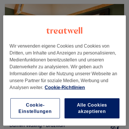
Wir verwenden eigene Cookies und Cookies von
Dritten, um Inhalte und Anzeigen zu personalisieren,
Medienfunktionen bereitzustellen und unseren
Datenverkehr zu analysieren. Wir geben auch
Informationen über die Nutzung unserer Webseite an
unsere Partner für soziale Medien, Werbung und
Hausmann Kosmetik
Analysen weiter.
Cookie-Richtlinien
5,0
26 Bewertungen
Beratzhausen, Bayern
Auf Karte anzeigen
Cookie-
Alle Cookies
Damen Waxing - Bikini
20 €
Einstellungen
akzeptieren
25 Min.
Damen Waxing - Brazilian
50 €