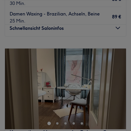
30 Min.
Damen Waxing - Brazilian, Achseln, Beine
89 €
25 Min.
Schnellansicht Saloninfos
Montag
12:00
–
19:30
Dienstag
16:00
–
19:30
Mittwoch
16:00
–
19:30
Donnerstag
16:00
–
19:30
Freitag
16:00
–
19:30
Samstag
10:00
–
13:00
Sonntag
11:00
–
13:30
Bei Hausmann Kosmetik in Beratzhausen kannst du dem
Alltagsstress entkommen und dich dabei rundum
verschönern lassen. Hier erwarten dich wohltuende
Gesichtsbehandlungen, ausführliche Beratungen und
andere fabelhafte Beauty-Anwendungen. Vergiss den