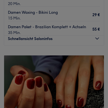
20 Min.
Damen Waxing - Bikini Long
29 €
15 Min.
Damen Paket - Brazilian Komplett + Achseln
55 €
35 Min.
Schnellansicht Saloninfos
Montag
09:00
–
19:00
Dienstag
09:00
–
19:00
Mittwoch
09:00
–
19:00
Donnerstag
09:00
–
19:00
Freitag
09:00
–
19:00
Samstag
09:00
–
14:00
Sonntag
Geschlossen
Floripa Paradise Skin ist ein stilvolles Kosmetikstudio für
authentisches Brazilian Waxing in Pinneberg – dein