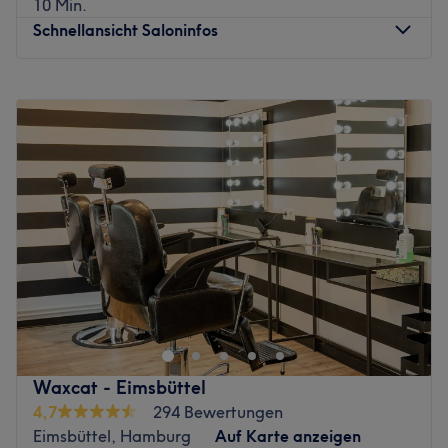
10 Min.
Mitglied des Teams ist darauf spezialisiert, den Kunden
Schnellansicht Saloninfos
die bestmögliche Erfahrung zu bieten und sicherzustellen,
dass sie sich wohl und entspannt fühlen.
Montag
09:30
–
18:30
Was uns an dem Salon gefällt
Dienstag
09:30
–
18:30
Atmosphäre: Einladend, entspannend, angenehm
Mittwoch
09:30
–
18:30
Expertise: Dauerhafte Haarentfernung,
Donnerstag
09:30
–
18:30
Gesichtsbehandlungen, Maniküre & Pediküre
Freitag
09:30
–
18:30
Produkte und Produktmarken: Naturkosmetik
Samstag
09:00
–
17:30
Extras: Kostenlose Getränke, kostenloses W-LAN,
Sonntag
Geschlossen
barrierefrei
Zurück zur Salonansicht
Keine Lust mehr, morgens Stunden im Bad zu verbringen?
Dann besuche das Studio Schätzchen - Beautysalon in
Hamburg Uhlenhorst. Bei Schätzchen wird deine Haut
zum Strahlen gebracht. Hier gibt es Browlifting, Pediküre,
Wimpernverlängerung und viele weitere Beauty
Waxcat - Eimsbüttel
Behandlungen. Der exklusive Salon steht für Schönheit
4,7
294 Bewertungen
und Wohlbefinden.
Eimsbüttel, Hamburg
Auf Karte anzeigen