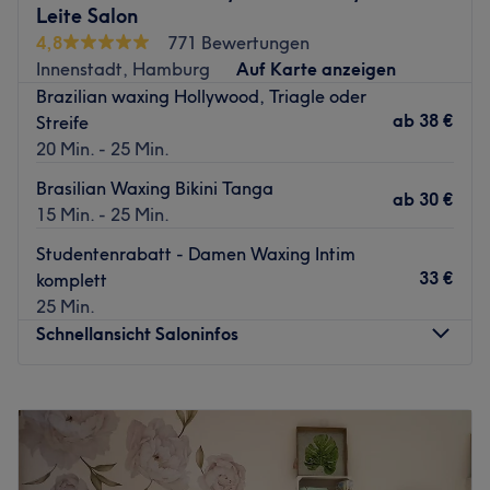
Leite Salon
Massagen an, durch die du neue Energie tanken kannst.
4,8
771 Bewertungen
Worauf noch warten? Lehn' dich zurück und lasse dich
Innenstadt, Hamburg
Auf Karte anzeigen
von Kopf bis Fuß verwöhnen.
Brazilian waxing Hollywood, Triagle oder
Zurück zur Salonansicht
ab
38 €
Streife
20 Min. - 25 Min.
Brasilian Waxing Bikini Tanga
ab
30 €
15 Min. - 25 Min.
Studentenrabatt - Damen Waxing Intim
33 €
komplett
25 Min.
Schnellansicht Saloninfos
Montag
Geschlossen
Dienstag
10:00
–
19:00
Mittwoch
10:00
–
19:00
Donnerstag
10:00
–
19:00