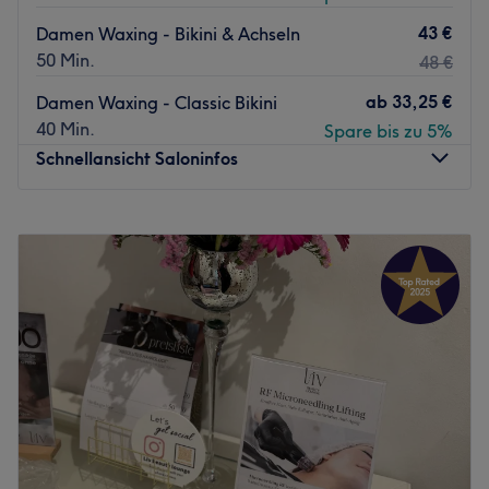
43 €
Damen Waxing - Bikini & Achseln
50 Min.
48 €
ab
33,25 €
Damen Waxing - Classic Bikini
40 Min.
Spare bis zu 5%
Schnellansicht Saloninfos
Montag
09:00
–
20:00
Dienstag
09:30
–
20:00
Mittwoch
09:00
–
20:00
Donnerstag
10:00
–
20:00
Freitag
09:00
–
20:00
Samstag
09:40
–
17:40
Sonntag
Geschlossen
Weil die Haut das Spiegelbild und die Augen das Tor zur
Seele sind, steht das Kosmetikstudio Beauty & Nails in
Leipzig für Qualität und ganzheitliche Lösungen – für