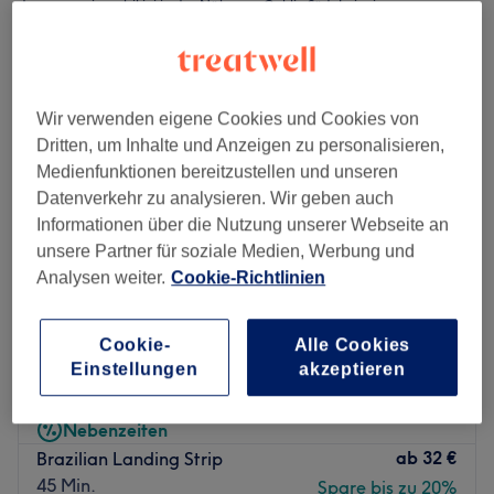
damen waxing - bikini in der Nähe von Gohlis-Süd, Leipzig
Wir verwenden eigene Cookies und Cookies von
Dritten, um Inhalte und Anzeigen zu personalisieren,
Medienfunktionen bereitzustellen und unseren
Datenverkehr zu analysieren. Wir geben auch
Informationen über die Nutzung unserer Webseite an
unsere Partner für soziale Medien, Werbung und
Analysen weiter.
Cookie-Richtlinien
Cookie-
Alle Cookies
Beauty & Nails - Leipzig
Einstellungen
akzeptieren
4,8
954 Bewertungen
Leipzig
Auf Karte anzeigen
Nebenzeiten
ab
32 €
Brazilian Landing Strip
45 Min.
Spare bis zu 20%