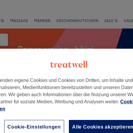
IK
MASSAGE
MÄNNER
GESCHENKGUTSCHEIN
SALE %
UNS
Damen waxing - bikini
enden eigene Cookies und Cookies von Dritten, um Inhalte un
Salons
Expressangebote
Bewertung
nalisieren, Medienfunktionen bereitzustellen und unseren Date
ren. Wir geben auch Informationen über die Nutzung unserer W
 Garmisch - Grainau
artner für soziale Medien, Werbung und Analysen weiter.
Cooki
ien
+
que, Garmisch-
kirchen
−
Cookie-Einstellungen
Alle Cookies akzeptiere
94 Bewertungen