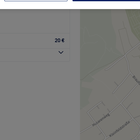
h - Grainau
20 €
 in Garmisch-Partenkirchen
ahl von Dienstleistungen an,