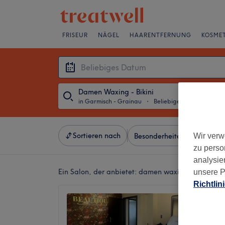
FRISEUR
NÄGEL
HAARENTFERNUNG
KOSMET
Damen Waxing - Bikini
in Garmisch - Grainau
・
Beliebiges Datum
Sortieren nach
Wir verw
Besonderheiten
Marken
zu perso
analysie
Ein Salon, der anbietet:
damen waxing - bikini in
unsere P
Richtlin
Beauti
Parten
5,0