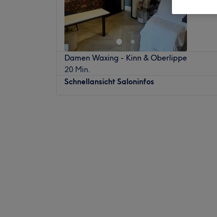
Garmisc
Damen Waxing - Kinn & Oberlippe
20 Min.
Schnellansicht Saloninfos
Montag
09:00
–
18:00
Dienstag
09:00
–
14:00
Mittwoch
10:00
–
18:00
Donnerstag
09:00
–
13:00
Freitag
09:00
–
14:00
Samstag
09:00
–
13:00
Sonntag
Geschlossen
Beautique ist ein Kosmetikstudio, das sich
befindet. Die Einrichtung bietet eine Vielz