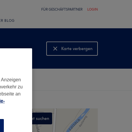
FÜR GESCHÄFTSPARTNER
LOGIN
ER BLOG
Karte verbergen
Karte anzeigen
d Anzeigen
nverkehr zu
ebseite an
e-
In diesem Gebiet suchen
n
,