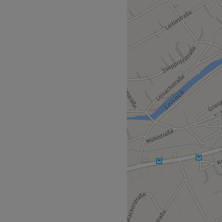
 und Wünsche jedes Kunden
ial® aus dem USA ist
r 3 Gehminuten vom Studio
e Leidenschaft und Berufung
setze alles daran, dass du
r wird Deutsch und Englisch
nehm.
nhaltsstoffe, vegane und
ch und barrierefrei.